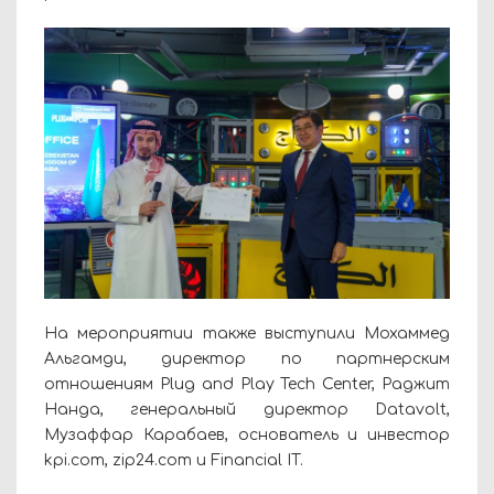
На мероприятии также выступили Мохаммед
Альгамди, директор по партнерским
отношениям Plug and Play Tech Center, Раджит
Нанда, генеральный директор Datavolt,
Музаффар Карабаев, основатель и инвестор
kpi.com, zip24.com и Financial IT.