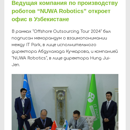
Ведущая компания по производству
роботов “NUWA Robotics” откроет
офис в Узбекистане
В рамках “Offshore Outsourcing Tour 2024” был
подписан меморандум о взаимопонимании
между IT Park, в лице исполнительного
директора Абдулахада Кучкарова, и компанией
“NUWA Robotics”, в лице директора Hung Jui-
Jen.