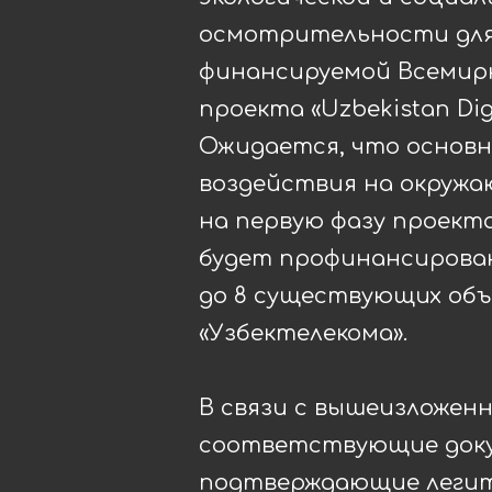
осмотрительности дл
финансируемой Всемирн
проекта «Uzbekistan Digit
Ожидается, что основн
воздействия на окруж
на первую фазу проекта
будет профинансирова
до 8 существующих об
«Узбектелекома».
В связи с вышеизложен
соответствующие док
подтверждающие леги