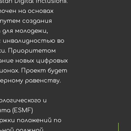
an Digital Inclusion».
очен на основах
путем создания
 для молодежи,
с инвалидностью во
ики. Приоритетом
ание новых цифровых
гионах. Проект будет
ерному равенству.
ологического и
та (ESMF)
ржки положений по
льной должной