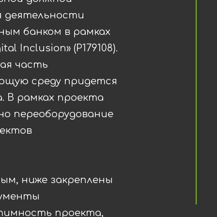
я деятельности
ым банком в рамках
al Inclusion» (P179108).
ая часть
ающую среду придется
. В рамках проекта
но переоборудование
ъектов
ным, ниже закреплены
ументы
тимность проекта,