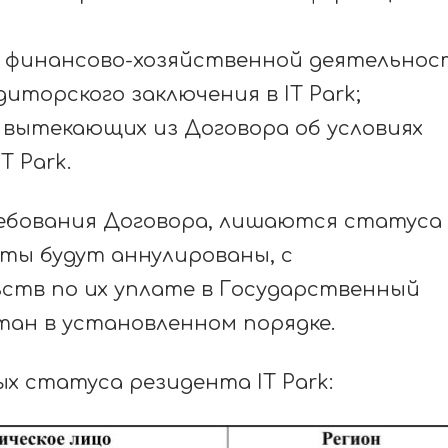
т финансово-хозяйственной деятельнос
иторского заключения в IT Park;
 вытекающих из Договора об условиях
 Park.
ебования Договора, лишаются статуса
оты будут аннулированы, с
ств по их уплате в Государственный
тан в установленном порядке.
х статуса резидента IT Park: