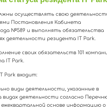
олжны осуществлять свою деятельност
ями Постановления Кабинета
 года №589 и выполнять обязательства
ях деятельности резидента IT Park.
полнение своих обязательств 101 компан
 IT Park.
T Park входит:
ьно виды деятельности, указанные в
а видах деятельности согласно Перечню
на ежеквартальной основе информацию о