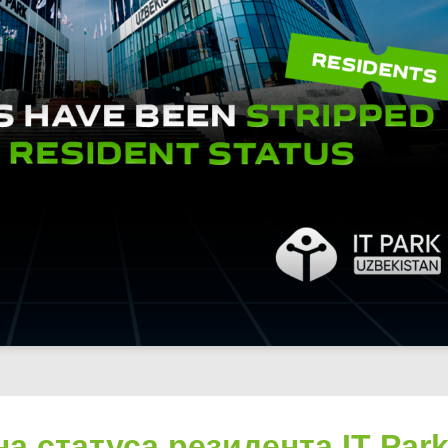
а статуса резидента IT Par