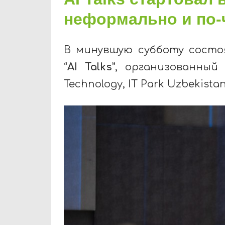
неформально и по-
В
минувшую
субботу
состо
“
AI Talks”
,
организованный
I
Technology, IT Park Uzbekista