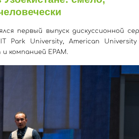
человечески
ялся
первый
выпуск
дискуссионной
се
T Park University, American University
n
и
компанией
EPAM.