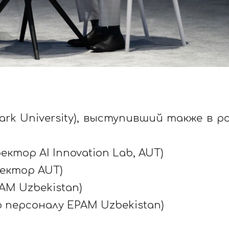
ark
University
), выступивший также в р
ректор
AI
Innovation
Lab
,
AUT
)
ректор
AUT
)
PAM
Uzbekistan
)
о персоналу
EPAM
Uzbekistan
)