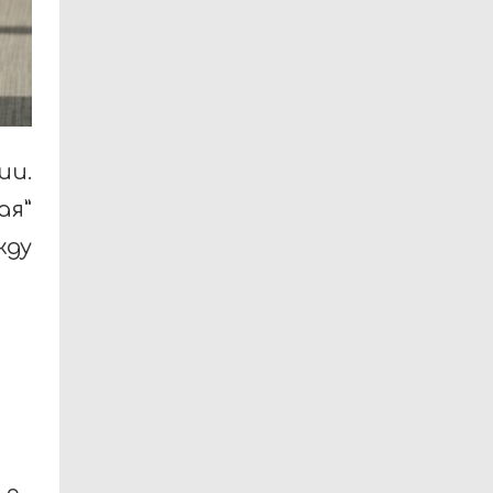
ии.
ая”
жду