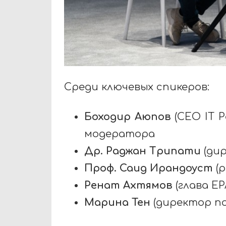
Среди ключевых спикеров:
Боходир Аюпов
(
CEO
IT
P
модератора
Др. Раджан Трипати
(ди
Проф. Саид Ирандоуст
(
Ренат Ахтямов
(глава
E
Марина Тен
(директор п