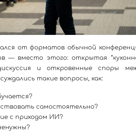
зался от форматов обычной конференц
ов — вместо этого: открытая “кухонн
дискуссия и откровенные споры ме
суждались такие вопросы, как:
бучается?
йствовать самостоятельно?
ие с приходом ИИ?
ненужны?