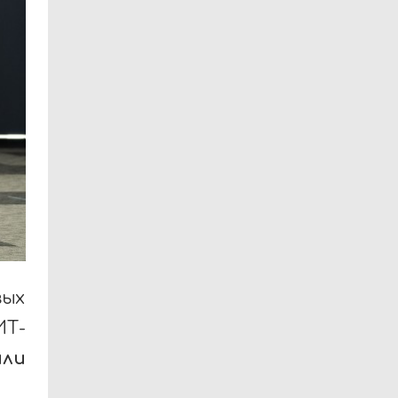
вых
Т-
или