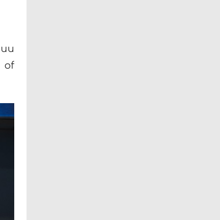
рии
 of