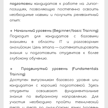
подготовки
кандидатов к работе на Junior-
позициях, позволяющую постепенно освоить
необходимые навыки и получить релевантный
опыт:
🔹
Начальный уровень (Beginner/basic Training)
Подходит для кандидатов с базовыми
знаниями в области IT и разговорным
английским. Цель этапа — систематизировать
знания и подготовить студентов к более
глубокому обучению.
🔹
Продвинутый уровень (Fundamentals
Training)
Доступен выпускникам базового уровня или
кандидатам с хорошей подготовкой. Здесь
студенты осваивают фундаментальные
знания по выбранному направлению. Для
участия необходимо пройти технический
тест и тест по английскому языку (уровень