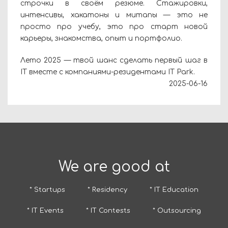
строчки в своём резюме. Стажировки,
интенсивы, хакатоны и митапы — это не
просто про учебу, это про старт новой
карьеры, знакомства, опыт и портфолио.
Лето 2025 — твой шанс сделать первый шаг в
IТ вместе с компаниями-резидентами IT Park.
2025-06-16
We are good at
* Startups
* Residency
* IT Education
* IT Events
* IT Contests
* Outsourcing