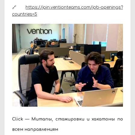
🔗
https://join.ventionteams.com/job-openings?
countries=5
Click — Митапы, стажировки и хакатоны по
всем направлениям