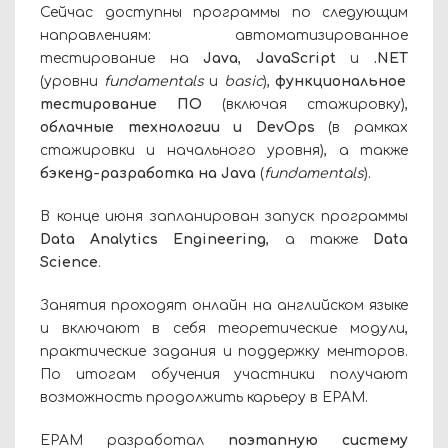
Сейчас доступны программы по следующим
направлениям: автоматизированное
тестирование на
Java
,
JavaScript
и
.NET
(уровни
fundamentals
и
basic
),
функциональное
тестирование ПО
(включая стажировку),
облачные технологии и DevOps
(в рамках
стажировки и начального уровня), а также
бэкенд-разработка на Java
(
fundamentals
).
В конце июня запланирован запуск программы
Data Analytics Engineering
, а также
Data
Science
.
Занятия проходят онлайн на английском языке
и включают в себя теоретические модули,
практические задания и поддержку менторов.
По итогам обучения участники получают
возможность продолжить карьеру в EPAM.
EPAM разработал
поэтапную систему