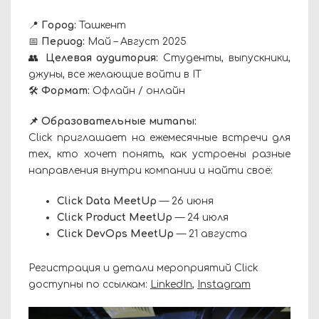
📍
Город:
Ташкент
📅
Период:
Май – Август 2025
👥
Целевая аудитория:
Студенты, выпускники,
джуны, все желающие войти в IT
🛠️
Формат:
Офлайн / онлайн
📌 Образовательные митапы:
Click приглашает на ежемесячные встречи для
тех, кто хочет понять, как устроены разные
направления внутри компании и найти своё:
Click Data MeetUp
— 26 июня
Click Product MeetUp
— 24 июля
Click DevOps MeetUp
— 21 августа
Регистрация и детали мероприятий Click
доступны по ссылкам:
LinkedIn
,
Instagram