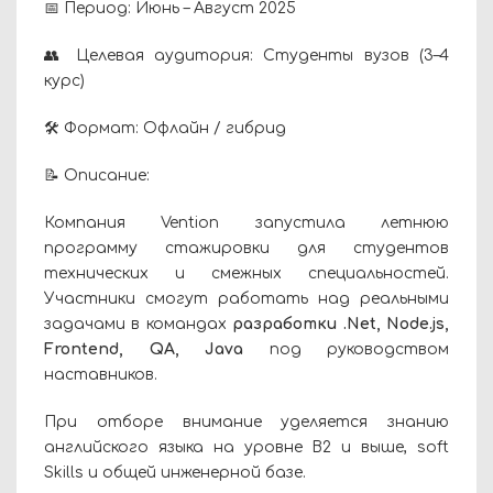
📅 Период: Июнь – Август 2025
👥 Целевая аудитория: Студенты вузов (3–4
курс)
🛠️ Формат: Офлайн / гибрид
📝 Описание:
Компания Vention запустила летнюю
программу стажировки для студентов
технических и смежных специальностей.
Участники смогут работать над реальными
задачами в командах
разработки .Net, Node.js,
Frontend, QA, Java
под руководством
наставников.
При отборе внимание уделяется знанию
английского языка на уровне B2 и выше, soft
Skills и общей инженерной базе.