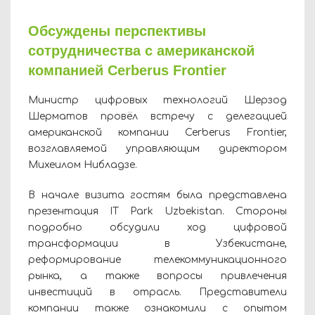
Обсуждены перспективы
сотрудничества с американской
компанией Cerberus Frontier
Министр цифровых технологий Шерзод
Шерматов провёл встречу с делегацией
американской компании Cerberus Frontier,
возглавляемой управляющим директором
Михеилом Нибладзе.
В начале визита гостям была представлена
презентация IT Park Uzbekistan. Стороны
подробно обсудили ход цифровой
трансформации в Узбекистане,
реформирование телекоммуникационного
рынка, а также вопросы привлечения
инвестиций в отрасль. Представители
компании также ознакомили с опытом