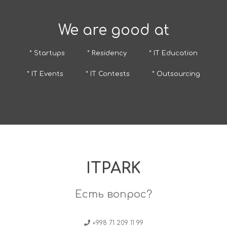
We are good at
* Startups
* Residency
* IT Education
* IT Events
* IT Contests
* Outsourcing
ITPARK
Есть вопрос?
+998 71 209 11 99