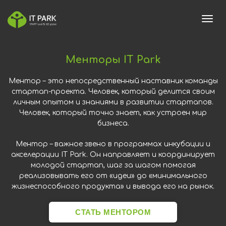
toggl
Менторы IT Park
Ментор – это непосредственный наставник команды
стартап-проекта. Человек, который делится своим
личным опытом и знаниями в развитии стартапов.
Человек, который точно знает, как устроен мир
бизнеса.
Ментор – важное звено в программах инкубации и
акселерации IT Park. Он направляет и координирует
молодой стартап, шаг за шагом помогая
реализовывать его от «идеи» до «минимального
жизнеспособного продукта» и вывода его на рынок.
СТАТЬ МЕНТОРОМ