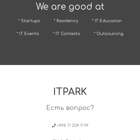
We are good at
* Startups
* Residency
* IT Education
* IT Events
* IT Contests
* Outsourcing
ITPARK
Есть вопрос?
+998 71 209 11 99