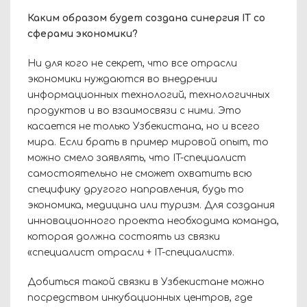
Каким образом будет создана синергия
IT
со
сферами экономики?
Ни для кого не секрет, что все отрасли
экономики нуждаются во внедрении
информационных технологий, технологичных
продуктов и во взаимосвязи с ними. Это
касается не только Узбекистана, но и всего
мира. Если брать в пример мировой опыт, то
можно смело заявлять, что
IT
-специалист
самостоятельно не сможет охватить всю
специфику другого направления, будь то
экономика, медицина или туризм. Для создания
инновационного проекта необходима команда,
которая должна состоять из связки
«специалист отрасли +
IT
-специалист».
Добиться такой связки в Узбекистане можно
посредством инкубационных центров, где