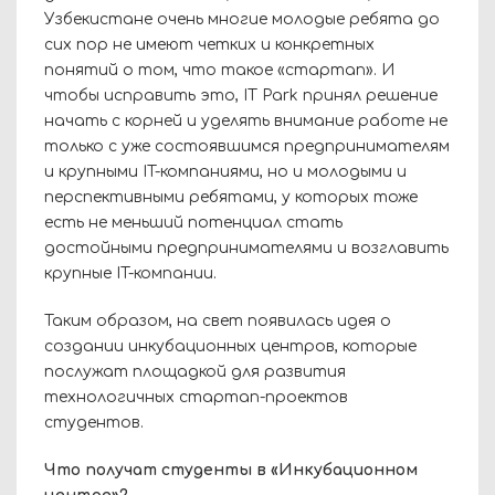
Узбекистане очень многие молодые ребята до
сих пор не имеют четких и конкретных
понятий о том, что такое «стартап». И
чтобы исправить это,
IT
Park
принял решение
начать с корней и уделять внимание работе не
только с уже состоявшимся предпринимателям
и крупными
IT
-компаниями, но и молодыми и
перспективными ребятами, у которых тоже
есть не меньший потенциал стать
достойными предпринимателями и возглавить
крупные
IT
-компании.
Таким образом, на свет появилась идея о
создании инкубационных центров, которые
послужат площадкой для развития
технологичных стартап-проектов
студентов.
Что получат студенты в «Инкубационном