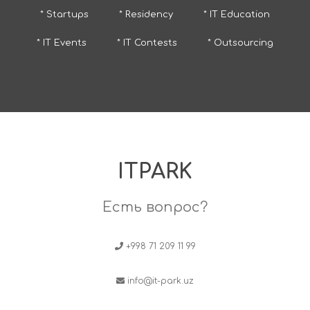
* Startups
* Residency
* IT Education
* IT Events
* IT Contests
* Outsourcing
ITPARK
Есть вопрос?
+998 71 209 11 99
info@it-park.uz