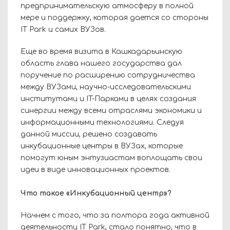
предпринимательскую атмосферу в полной
мере и поддержку, которая дается со стороны
IT
Park
и самих ВУЗов.
Еще во время визита в Кашкадарьинскую
область глава нашего государства дал
поручение по расширению сотрудничества
между ВУЗами, научно-исследовательскими
институтами и IT-Парками в целях создания
синергии между всеми отраслями экономики и
информационными технологиями. Следуя
данной миссии, решено создавать
инкубационные центры в ВУЗах, которые
помогут юным энтузиастам воплощать свои
идеи в виде инновационных проектов.
Что такое «Инкубационный центр»?
Начнем с того, что за полтора года активной
деятельности
IT
Park
, стало понятно, что в