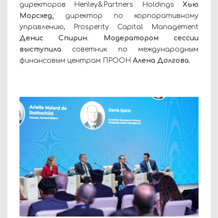
директоров Henley&Partners Holdings
Хью
Морсхед,
директор по корпоративному
управлению, Prosperity Capital Management
Денис Спирин. Модератором сессии
выступила
советник по международным
финансовым центрам ПРООН
Алена Долгова.