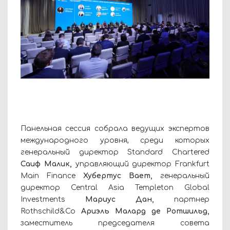
Панельная сессия собрала ведущих экспертов
международного уровня, среди которых
генеральный директор Standard Chartered
Саиф Малик,
управляющий директор Frankfurt
Main Finance
Хубертус Вает,
генеральный
директор Central Asia Templeton Global
Investments
Мариус Дан,
партнер
Rothschild&Co
Ариэль Малард де Ротшильд,
заместитель председателя совета