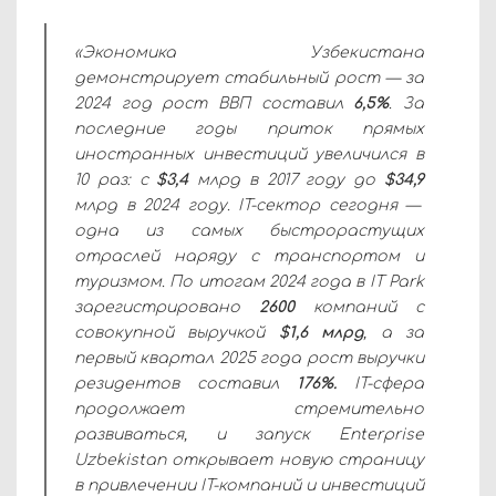
«Экономика Узбекистана
демонстрирует стабильный рост — за
2024 год рост ВВП составил
6,5%
. За
последние годы приток прямых
иностранных инвестиций увеличился в
10 раз: с
$3,4
млрд в 2017 году до
$34,9
млрд в 2024 году. IT-сектор сегодня —
одна из самых быстрорастущих
отраслей наряду с транспортом и
туризмом. По итогам 2024 года в IT Park
зарегистрировано
2600
компаний с
совокупной выручкой
$1,6 млрд
, а за
первый квартал 2025 года рост выручки
резидентов составил
176%.
IT-сфера
продолжает стремительно
развиваться, и запуск Enterprise
Uzbekistan открывает новую страницу
в привлечении IT-компаний и инвестиций