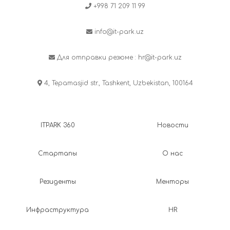
+998 71 209 11 99
info@it-park.uz
Для отправки резюме :
hr@it-park.uz
4, Tepamasjid str., Tashkent, Uzbekistan, 100164
ITPARK 360
Новости
Стартапы
О нас
Резиденты
Менторы
Инфраструктура
HR