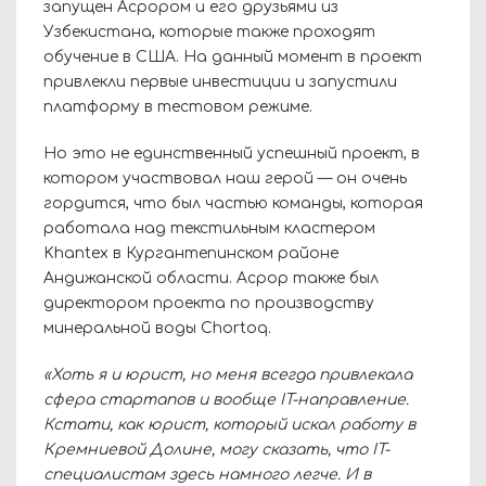
запущен Асрором и его друзьями из
Узбекистана, которые также проходят
обучение в США. На данный момент в проект
привлекли первые инвестиции и запустили
платформу в тестовом режиме.
Но это не единственный успешный проект, в
котором участвовал наш герой
— о
н очень
гордится, что был частью команды, которая
работала над текстильным кластером
Khantex
в Кургантепинском районе
Андижанской области. Асрор также был
директором проекта по производству
минеральной воды
Chortoq
.
«Хоть я и юрист, но меня всегда привлекала
сфера стартапов и вообще
IT
-направление.
Кстати, как юрист, который искал работу в
Кремниевой Долине, могу сказать, что
IT
-
специалистам здесь намного легче. И в