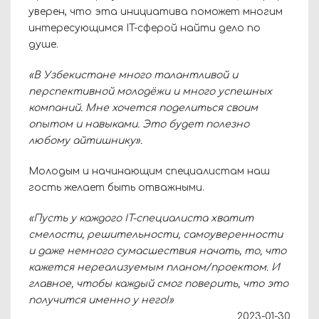
уверен, что эта инициатива поможет многим
интересующимся
IT
-сферой найти дело по
душе.
«В Узбекистане много талантливой и
перспективной молодёжи и много успешных
компаний. Мне хочется поделиться своим
опытом и навыками. Это будет полезно
любому айтишнику».
Молодым и начинающим специалистам наш
гость желает быть отважными.
«Пусть у каждого
IT
-специалиста хватит
смелости, решительности, самоуверенности
и даже немного сумасшествия начать, то, что
кажется нереализуемым планом/проектом. И
главное, чтобы каждый смог поверить, что это
получится именно у него!»
2023-01-30