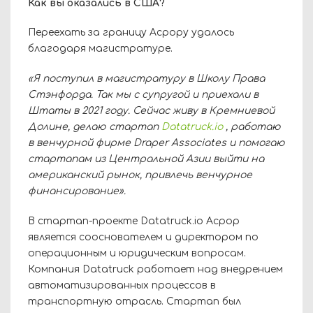
Как вы оказались в США?
Переехать за границу Асрору удалось
благодаря магистратуре.
«Я поступил в магистратуру в Школу Права
Стэнфорда. Так мы с супругой и приехали в
Штаты в 2021 году. Сейчас живу в Кремниевой
Долине, делаю стартап
Datatruck.io
, работаю
в венчурной фирме
Draper
Associates
и помогаю
стартапам из Центральной Азии выйти на
американский рынок, привлечь венчурное
финансирование».
В стартап-проекте D
atatruck
.
io
Асрор
является сооснователем и директором по
операционным и юридическим вопросам.
Компания D
atatruck
работает над внедрением
автоматизированных процессов в
транспортную отрасль. Стартап был