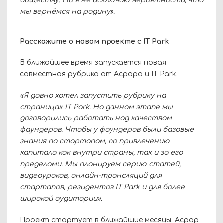
обществу. Но я не исключаю вероятности, что
мы вернёмся на родину».
Расскажите о новом проекте с IT
Park
В ближайшее время запускается новая
совместная рубрика от Асрора и
IT
Park
.
«Я давно хотел запустить рубрику на
страницах
IT
Park
. На данном этапе мы
договорились работать над качеством
фаундеров. Чтобы у фаундеров были базовые
знания по стартапам, по привлечению
капитала как внутри страны, так и за его
пределами. Мы планируем серию статей,
видеоуроков, онлайн-трансляций для
стартапов, резидентов
IT
Park
и для более
широкой аудитории».
Проект стартует в ближайшие месяцы.
Асрор