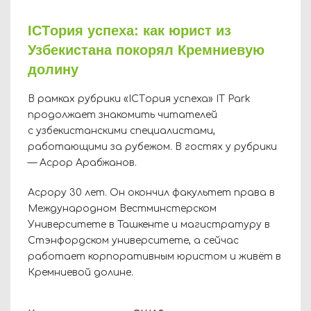
ICTория успеха: как юрист из
Узбекистана покорял Кремниевую
долину
В рамках рубрики «ICTория успеха» IT Park
продолжает знакомить читателей
с узбекистанскими специалистами,
работающими за рубежом. В гостях у рубрики
— Асрор Арабжанов.
Асрору 30 лет. Он окончил факультет права в
Международном Вестминстерском
Университете в Ташкенте и магистратуру в
Стэнфордском университете, а сейчас
работает корпоративным юристом и живёт в
Кремниевой долине.