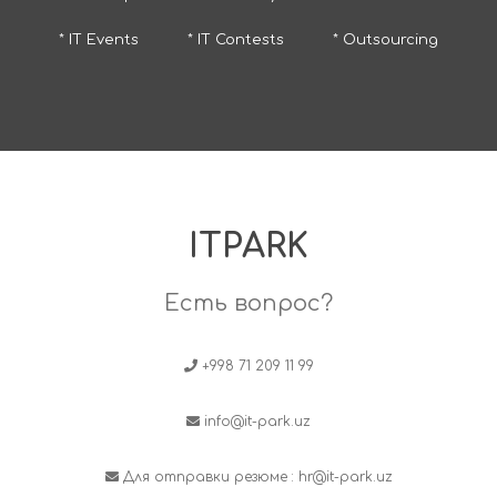
* IT Events
* IT Contests
* Outsourcing
ITPARK
Есть вопрос?
+998 71 209 11 99
info@it-park.uz
Для отправки резюме :
hr@it-park.uz