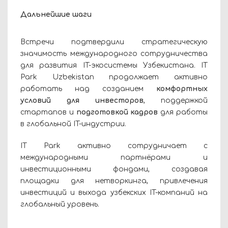
Дальнейшие шаги
Встречи подтвердили стратегическую
значимость международного сотрудничества
для развития IT-экосистемы Узбекистана. IT
Park Uzbekistan продолжает активно
работать над созданием
комфортных
условий для инвесторов
, поддержкой
стартапов и
подготовкой кадров
для работы
в глобальной IT-индустрии.
IT Park активно сотрудничает с
международными партнёрами и
инвестиционными фондами, создавая
площадки для нетворкинга, привлечения
инвестиций и выхода узбекских IT-компаний на
глобальный уровень.