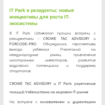
IT Park и резиденты: новые
инициативы для роста IT-
экосистемы
В IT Park Uzbekistan прошли встречи с
резидентами –
CROWE TAC ADVISORY
и
FORCODE-PRO
. Обсуждались перспективы
выхода узбекских IT-компаний на
международные рынки, привлечение
иностранных инвесторов, развитие
кадрового потенциала и поддержка
стартапов.
CROWE TAC ADVISORY и IT Park: укрепление
позиций Узбекистана на мировом IT-рынке
На встрече с
основателем и директором