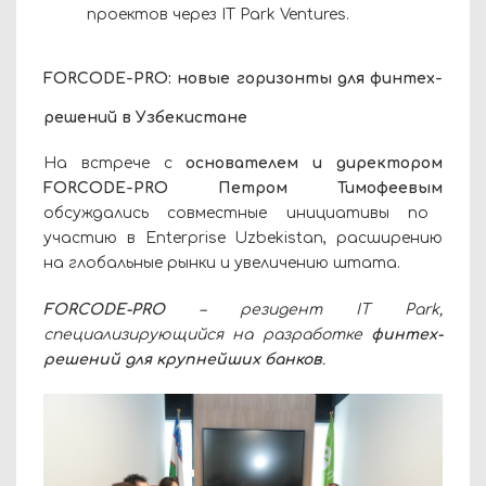
проектов через IT Park Ventures.
FORCODE-PRO: новые горизонты для финтех-
решений в Узбекистане
На встрече с
основателем и директором
FORCODE-PRO
Петром Тимофеевым
обсуждались совместные инициативы по
участию в Enterprise Uzbekistan, расширению
на глобальные рынки и увеличению штата.
FORCODE-PRO
– резидент IT Park,
специализирующийся на разработке
финтех-
решений для крупнейших банков
.