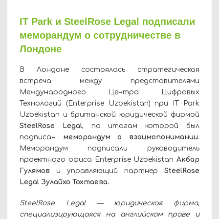
IT Park и SteelRose Legal подписали
меморандум о сотрудничестве в
Лондоне
В Лондоне состоялась стратегическая
встреча между представителями
Международного Центра Цифровых
Технологий (Enterprise Uzbekistan) при IT Park
Uzbekistan и британской юридической фирмой
SteelRose Legal
, по итогам которой был
подписан
меморандум о взаимопонимании
.
Меморандум подписали руководитель
проектного офиса Enterprise Uzbekistan
Акбар
Гулямов
и управляющий партнер
SteelRose
Legal Зулайхо Тохтаева.
SteelRose Legal — юридическая фирма,
специализирующаяся на английском праве и