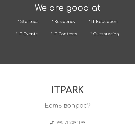
We are good at
* Startups
* Residency
* IT Education
* IT Events
* IT Contests
* Outsourcing
ITPARK
Есть вопрос?
+998 71 209 11 99