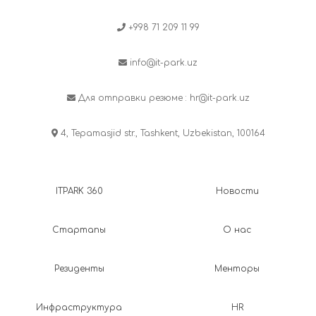
+998 71 209 11 99
info@it-park.uz
Для отправки резюме :
hr@it-park.uz
4, Tepamasjid str., Tashkent, Uzbekistan, 100164
ITPARK 360
Новости
Стартапы
О нас
Резиденты
Менторы
Инфраструктура
HR