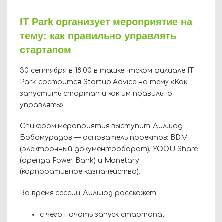
IT Park организует мероприятие на
тему: как правильно управлять
стартапом
30 сентября в 18:00 в ташкентском филиале
IT
Park
состоится
Startup
Advice
на тему «
Как
запустить стартап и как им правильно
управлять».
Спикером мероприятия выступит Дилшод
Бобомурадов —
основатель проектов: BDM
(электронный документооборот), YOOU
S
hare
(
аренда Power Bank)
и Monetary
(корпоративное казначейство).
Во время сессии Дилшод
расскажет:
с чего начать запуск стартапа;