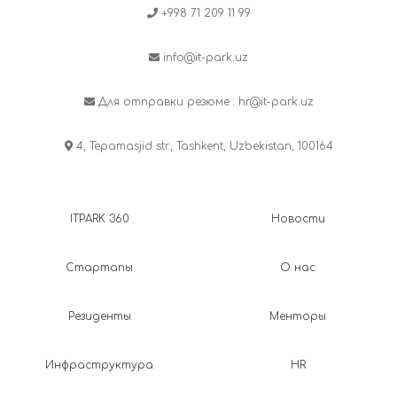
+998 71 209 11 99
info@it-park.uz
Для отправки резюме :
hr@it-park.uz
4, Tepamasjid str., Tashkent, Uzbekistan, 100164
ITPARK 360
Новости
Стартапы
О нас
Резиденты
Менторы
Инфраструктура
HR