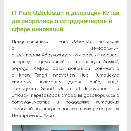
IT Park Uzbekistan и делегация Китая
договорились о сотрудничестве в
сфере инноваций
Представители IT Park Uzbekistan во главе
с генеральным
директором Абдулахадом Кучкаровым провели
встречу с делегацией из провинции Аньхой,
города Хэфэй, организованной совместно
с Khan Tengri Innovation Hub. Китайскую
сторону возглавил Джанг Лийе, вице-
президент Grand Union of Innovation. По
итогам переговоров стороны договорились о
сотрудничестве и поддержке китайских
компаний, заинтересованных в выходе на рынок
Центральной Азии.