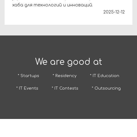
хаба для технологий и инноваций.
2025-12-12
We are good at
* Startups
* Residency
* IT Education
* IT Events
* IT Contests
* Outsourcing