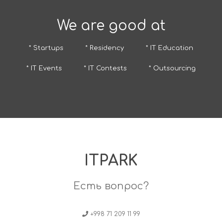
We are good at
* Startups
* Residency
* IT Education
* IT Events
* IT Contests
* Outsourcing
ITPARK
Есть вопрос?
+998 71 209 11 99