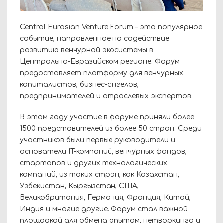
Central Eurasian Venture Forum – это популярное
событие, направленное на содействие
развитию венчурной экосистемы в
Центрально-Евразийском регионе. Форум
предоставляет платформу для венчурных
капиталистов, бизнес-ангелов,
предпринимателей и отраслевых экспертов.
В этом году участие в форуме приняли более
1500 представителей из более 50 стран. Среди
участников были
первые руководители и
основатели IT-компаний,
венчурных фондов,
стартапов и других технологических
компаний, из таких стран, как Казахстан,
Узбекистан, Кыргызстан, США,
Великобритания, Германия, Франция, Китай,
Индия и многие другие. Форум стал важной
площадкой для обмена опытом, нетворкинга и