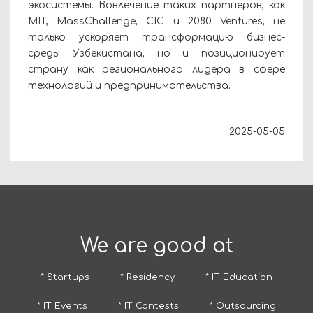
экосистемы. Вовлечение таких партнёров, как
MIT, MassChallenge, CIC и 2080 Ventures, не
только ускоряет трансформацию бизнес-
среды Узбекистана, но и позиционирует
страну как регионального лидера в сфере
технологий и предпринимательства.
2025-05-05
We are good at
* Startups
* Residency
* IT Education
* IT Events
* IT Contests
* Outsourcing