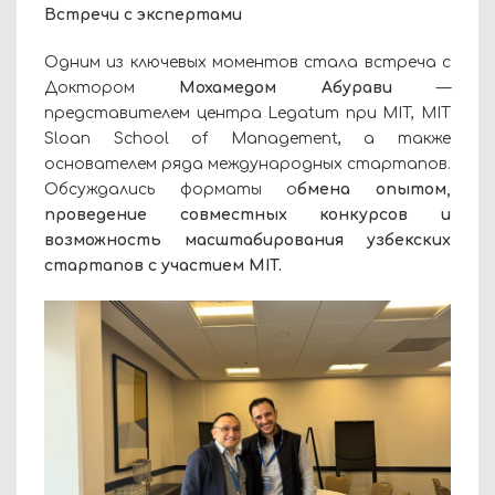
Встречи с экспертами
Одним из ключевых моментов стала встреча с
Доктором
Мохамедом Абурави
—
представителем центра Legatum при MIT, MIT
Sloan School of Management, а также
основателем ряда международных стартапов.
Обсуждались форматы о
бмена опытом,
проведение совместных конкурсов и
возможность масштабирования узбекских
стартапов с участием MIT.