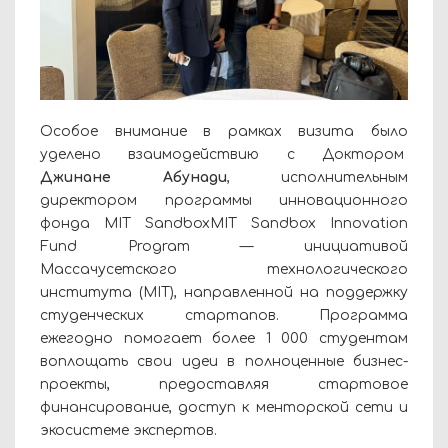
Особое внимание в рамках визита было
уделено взаимодействию с Доктором
Джинане Абунади
, исполнительным
директором программы инновационного
фонда MIT SandboxMIT Sandbox Innovation
Fund Program — инициативой
Массачусетского технологического
института (MIT), направленной на поддержку
студенческих стартапов. Программа
ежегодно помогает более 1 000 студентам
воплощать свои идеи в полноценные бизнес-
проекты, предоставляя стартовое
финансирование, доступ к менторской сети и
экосистеме экспертов.