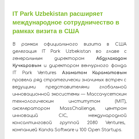
IT Park Uzbekistan расширяет
международное сотрудничество в
рамках визита в США
В рамках официального визита в США
делегация IT Park Uzbekistan во главе с
генеральным директором
Абдулахадом
Кучкаровым
и директором венчурного фонда
IT Park Ventures
Азаматом Караматовым
провела ряд стратегически значимых встреч с
ведущими представителями глобальной
инновационной экосистемы — Массачусетским
технологическим институтом (MIT),
акселератором MassChallenge, центром
инноваций CIC, международной
консалтинговой группой 2080 Ventures,
компанией Kanda Software и 100 Open Startups.