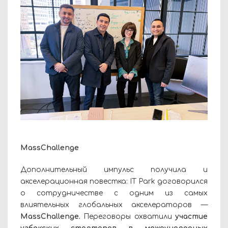
MassChallenge
Дополнительный импульс получила и
акселерационная повестка: IT Park договорился
о сотрудничестве с одним из самых
влиятельных глобальных акселераторов —
MassChallenge.
Переговоры охватили
участие