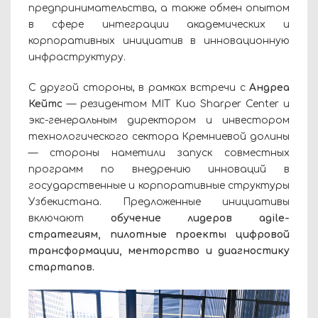
предпринимательства, а также обмен опытом
в сфере интеграции академических и
корпоративных инициатив в инновационную
инфраструктуру.
С другой стороны, в рамках встречи с
Андреа
Кейтс
— резидентом MIT Kuo Sharper Center и
экс-генеральным директором и инвестором
технологического сектора Кремниевой долины
— стороны наметили запуск совместных
программ по внедрению инноваций в
государственные и корпоративные структуры
Узбекистана. Предложенные инициативы
включают
обучение лидеров agile-
стратегиям, пилотные проекты цифровой
трансформации, менторство и диагностику
стартапов.