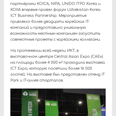
партнёрами KOICA, NIPA, UNIDO ITPO Korea и
KOIIA впервые провел форум Uzbekistan-Korea
ICT Business Partnership. Мероприятие
привлекло более двадцати корейских IT-
компаний и предоставило уникальную
возможность местным компаниям запустить
совместные проекты с корейскими коллегами.
На протяжении всей недели ИКТ, в
выставочном центре Central Asian Expo (CAEx)
на площади более 4 000 м² проходила выставка
ICT Expo, которую посетили более 16 000
гостей. На выставке был представлен стенд IT
Park и IT-аллея стартапов.