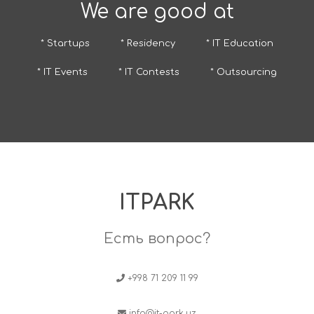
We are good at
* Startups
* Residency
* IT Education
* IT Events
* IT Contests
* Outsourcing
ITPARK
Есть вопрос?
+998 71 209 11 99
info@it-park.uz