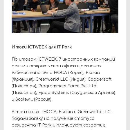
Итоги ICTWEEK для IT Park
По итогам ICTWEEK, 7 иностранных компаний
решили открыть свои офисы в регионах
Узбекистана. Это HOCA (Корея), Esokia
(Франция), Greenworld LLC (Индия), Cappersoft
(Пакистан), Programmers Force Pvt. Ltd.
(Пакистан), Ejada Systems (Саудовская Аравия)
и Scalewill (Россия).
А три из них - HOCA, Esokia и Greenworld LLC -
подали заявку на получение статуса
резидента IT Park и планируют создать в