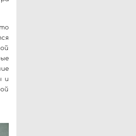
это
тся
гой
ные
ие
ы и
ной