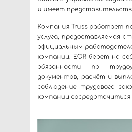
и имеет представительства
Компания Truss работает по 
услуга, предоставляемая с
официальным работодателе
компании. EOR берет на с
обязанности по трудо
документов, расчёт и выпл
соблюдение трудового зак
компании сосредоточиться н