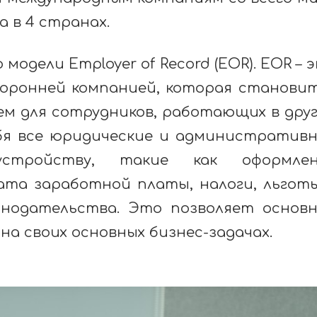
 в 4 странах.
модели Employer of Record (EOR). EOR – 
торонней компанией, которая станови
м для сотрудников, работающих в дру
ебя все юридические и административ
устройству, такие как оформлен
ата заработной платы, налоги, льгот
онодательства. Это позволяет основ
а своих основных бизнес-задачах.