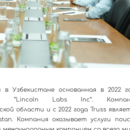
ия в Узбекистане основанная в 2022 г
ей “Lincoln Labs Inc”. Компан
кой области и с 2022 года Truss являе
stan. Компания оказывает услуги поис
и международным компаниям со всего м