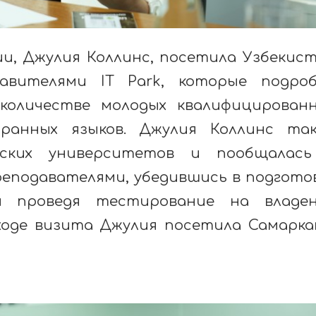
и, Джулия Коллинс, посетила Узбекис
авителями IT Park, которые подро
количестве молодых квалифицирован
ранных языков. Джулия Коллинс та
екских университетов и пообщалас
еподавателями, убедившись в подгото
 и проведя тестирование на владе
ходе визита Джулия посетила Самарка