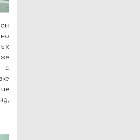
тан
бно
ных
кже
ь с
вке
ние
нд,