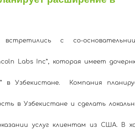
 встретились с со-основательниц
ncoln Labs Inc”, которая имеет дочер
as” в Узбекистане. Компания планир
сть в Узбекистане и сделать локаль
азании услуг клиентам из США. В х