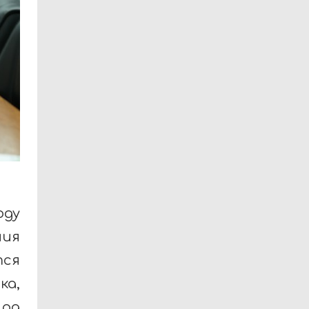
оду
ия
тся
ка,
ира