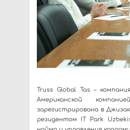
Truss Global Tas – компан
Американской компани
зарегистрирована в Джизакс
резидентом IT Park Uzbeki
найма и управления кадрам