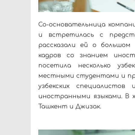
Со-основательница компани
и встретилась с предст
рассказали ей о большом 
кадров со знанием иност
посетила несколько узб
местными студентами и пр
узбекских специалистов
иностранными языками. В 
Ташкент и Джизак.