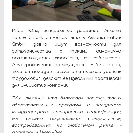
Инго Юнг, генеральный директор Askania
Future GmbH, отметил, что в Askania Future
GmbH давно ищут возможности для
сотрудничества с такими динамично
развивающимися странами, как Узбекистан.
Демографические преимущества Узбекистана,
включая молодое население и высокий уровень
трудолюбия, делают её идеальным партнером
для инициатив компании.
“Мы уверены, что благодаря запуску таких
образовательных программ и внедрению
международных стандартов сертификации,
мы сможем подготовить специалистов,
востребованных на глобальном рынке” –
подчеркнул
Инго Юнг.