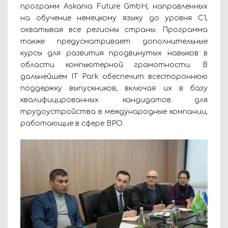
программ Askania Future GmbH, направленных
на обучение немецкому языку до уровня C1,
охватывая все регионы страны. Программа
также предусматривает дополнительные
курсы для развития продвинутых навыков в
области компьютерной грамотности. В
дальнейшем IT Park обеспечит всестороннюю
поддержку выпускников, включая их в базу
квалифицированных кандидатов для
трудоустройства в международные компании,
работающие в сфере BPO.