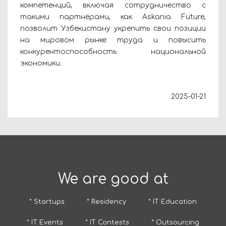
компетенций, включая сотрудничество с
такими партнёрами, как Askania Future,
позволит Узбекистану укрепить свои позиции
на мировом рынке труда и повысить
конкурентоспособность национальной
экономики.
2025-01-21
We are good at
* Startups
* Residency
* IT Education
* IT Events
* IT Contests
* Outsourcing