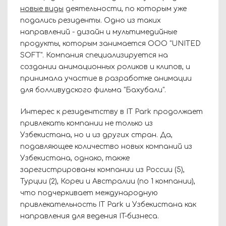
новые виды
деятельности, по которым уже
подались резиденты. Одно из таких
направлений - дизайн и мультимедийные
продукты, которым занимается ООО "UNITED
SOFT". Компания специализируется на
создании анимационных роликов и клипов, и
принимала участие в разработке анимации
для болливудского фильма "Бахубали".
Интерес к резидентству в IT Park продолжает
привлекать компании не только из
Узбекистана, но и из других стран. Да,
подавляющее количество новых компаний из
Узбекистана, однако, также
зарегистрированы компании из России (5),
Турции (2), Кореи и Австралии (по 1 компании),
что подчеркивает международную
привлекательность IT Park и Узбекистана как
направления для ведения IT-бизнеса.