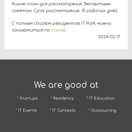
бизнес-план для рассмотрения Экспертным
советом. Срок рассмотрения: 15 рабочих дней.
С полным списком резидентов IT Park можно
ознакомиться по
ссылке
.
2024-02-17
We are good at
* Startups
* Residency
* IT Education
* IT Events
* IT Contests
* Outsourcing