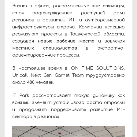
Визит в офисы, расположенные
вне столицы
,
стал подтверждением растущей роли
регионов в развитии ИТ- и аутсорсинговой
инфраструктуры страны. Компании успешно
реализуют проекты в Ташкентской области,
создавая
новые рабочие места
и вовлекая
местных специалистов
в экспортно-
ориентированные процессы.
В настоящее время в ON TIME SOLUTIONS,
Unicall, Next Gen, Garnet Team трудоустроено
около
400
человек.
IT Park рассматривает такую динамику как
важный элемент устойчивого роста отрасли
и продолжит поддерживать развитие ИТ-
сектора в регионах.