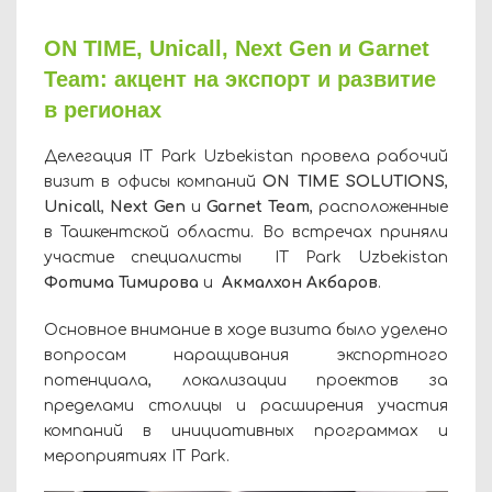
ON TIME, Unicall, Next Gen и Garnet
Team: акцент на экспорт и развитие
в регионах
Делегация IT Park Uzbekistan провела рабочий
визит в офисы компаний
ON TIME SOLUTIONS
,
Unicall
,
Next Gen
и
Garnet Team
, расположенные
в Ташкентской области. Во встречах приняли
участие специалисты IT Park Uzbekistan
Фотима Тимирова
и
Акмалхон Акбаров
.
Основное внимание в ходе визита было уделено
вопросам наращивания экспортного
потенциала, локализации проектов за
пределами столицы и расширения участия
компаний в инициативных программах и
мероприятиях IT Park.