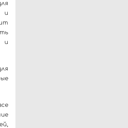
для
и и
лит
ить
л и
ля
тые
все
ние
ей,