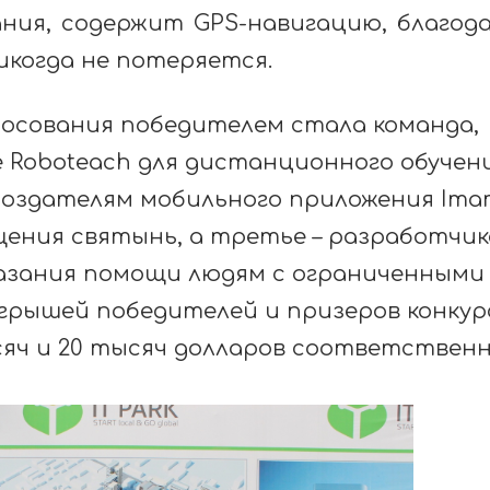
ния, содержит GPS-навигацию, благод
когда не потеряется.
лосования победителем стала команда,
е
Roboteach
для дистанционного обучени
создателям мобильного приложения
Ima
ещения святынь, а третье – разработчи
казания помощи людям с ограниченными
грышей победителей и призеров конкур
сяч и 20 тысяч долларов соответственн