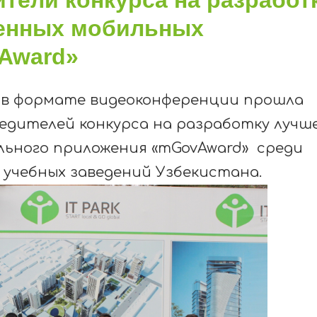
венных мобильных
Award»
а в формате видеоконференции прошла
едителей конкурса на разработку лучш
льного приложения «mGovAward» среди
учебных заведений Узбекистана.