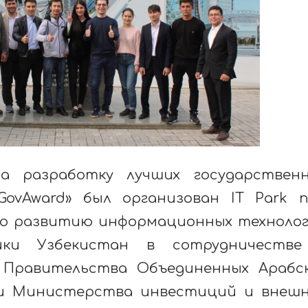
а разработку лучших государствен
ovAward» был организован IT Park 
о развитию информационных техноло
ики Узбекистан в сотрудничестве
Правительства Объединенных Арабс
и Министерства инвестиций и внеш