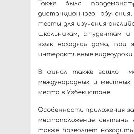
Также было продемонс
дистанционного обучения
тесты для изучения английс
школьникам, студентам и
язык находясь дома, при 
интерактивные видеоуроки.
В финал также вошло
мо
международных и местных
места в Узбекистане.
Особенность приложения за
местоположение святынь 
также позволяет находить