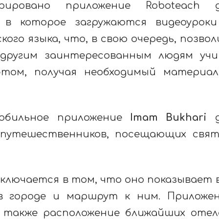
трировано приложение
Roboteach
, в которое загружаются видеоурок
кого языка, что, в свою очередь, позво
 другим заинтересованным людям уч
этом, получая необходимый материа
бильное приложение
Imam
Bukhari
д
 путешественников, посещающих свя
ключается в том, что оно показывает 
в городе и маршрут к ним. Приложе
 также расположение ближайших отел