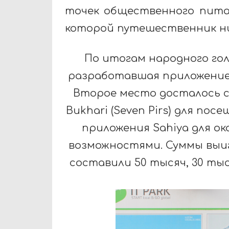
точек общественного пита
которой путешественник ни
По итогам народного го
разработавшая приложени
Второе место досталось 
Bukhari
(
Seven
Pirs
) для пос
приложения Sahiya для о
возможностями. Суммы выи
составили 50 тысяч, 30 ты