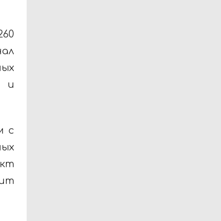
260
нал
ых
а и
м с
ных
кт
жит