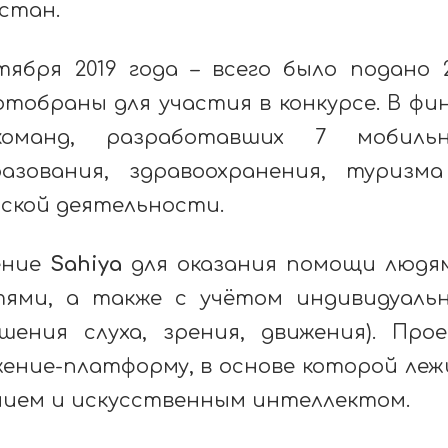
стан.
ября 2019 года – всего было подано 
 отобраны для участия в конкурсе. В фи
оманд, разработавших 7 мобильн
азования, здравоохранения, туризм
ской деятельности.
ение
Sahiya
для оказания помощи людя
тями, а также
с учётом индивидуаль
ения слуха, зрения, движения)
.
Прое
ение-платформу, в основе которой ле
ием и искусственным интеллектом.