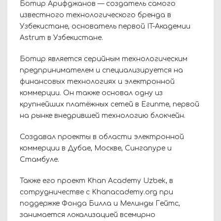
Ботир Арифджанов — создатель самого
известного технологического бренда в
Узбекистане, основатель первой IT-Академии
Astrum в Узбекистане.
Ботир является серийным технологическим
предпринимателем и специализируется на
финансовых технологиях и электронной
коммерции. Он также основал одну из
крупнейших платёжных сетей в Египте, первой
на рынке внедрившей технологию блокчейн.
Создавал проекты в области электронной
коммерции в Дубае, Москве, Сингапуре и
Стамбуле.
Также его проект Khan Academy Uzbek, в
сотрудничестве с Khanacademy.org при
поддержке Фонда Билла и Мелинды Гейтс,
занимается локализацией всемирно