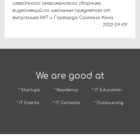
известного американского сборника
видеолекций по школьным предметам от
выпускника MIT и Гарварда Салмана Хана.
2022-09-09
We are good at
* Startups
* Residency
* IT Education
* IT Events
* IT Contests
* Outsourcing