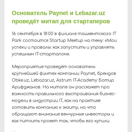
Основатель Paynet и Lebazar.uz
проведёт митап для стартаперов
16 сентября в 18:00 в филиале ташкентского IT
Park состоится Startup Meetup на тему: «Мои
успехи и провалы: как запустить и управлять
успешным IT-стартапом».
Мероприятие проведёт основатель
крупнейшей финтех-компании Paynet, брендов
Obke.uz, Lebazar.uz, Astrum IT-Academy Ботир
Арифджанов. На митапе он расскажет про
важность правильного выстраивания бизнес-
модели в индустрии IT, как на практике
готовить компанию к экзиту, на что
обращают внимание венчурные инвесторы и
как питчить проект так, чтобы его купили.