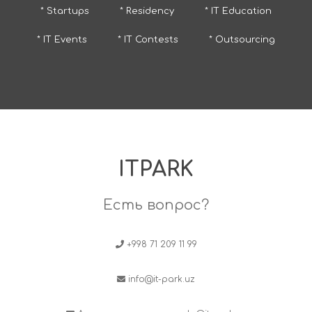
* Startups
* Residency
* IT Education
* IT Events
* IT Contests
* Outsourcing
ITPARK
Есть вопрос?
+998 71 209 11 99
info@it-park.uz