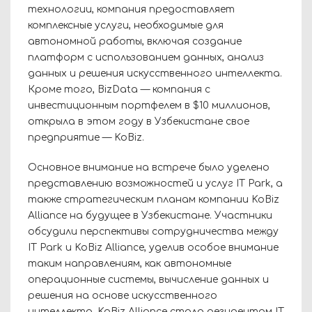
технологии, компания предоставляет
комплексные услуги, необходимые для
автономной работы, включая создание
платформ с использованием данных, анализ
данных и решения искусственного интеллекта.
Кроме того, BizData — компания с
инвестиционным портфелем в $10 миллионов,
открыла в этом году в Узбекистане свое
предприятие — KoBiz.
Основное внимание на встрече было уделено
представлению возможностей и услуг IT Park, а
также стратегическим планам компании KoBiz
Alliance на будущее в Узбекистане. Участники
обсудили перспективы сотрудничества между
IT Park и KoBiz Alliance, уделив особое внимание
таким направлениям, как автономные
операционные системы, вычисление данных и
решения на основе искусственного
интеллекта. KoBiz Alliance стала резидентом IT