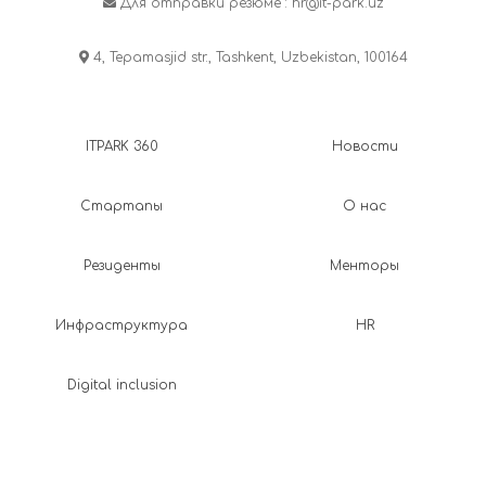
Для отправки резюме :
hr@it-park.uz
4, Tepamasjid str., Tashkent, Uzbekistan, 100164
ITPARK 360
Новости
Стартапы
О нас
Резиденты
Менторы
Инфраструктура
HR
Digital inclusion