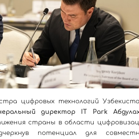
стра цифровых технологий Узбекист
неральный директор IT Park Абдула
ижения страны в области цифровиза
дчеркнув потенциал для совместн