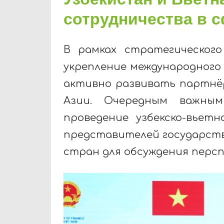
сотрудничества в 
В рамках стратегическог
укрепление международног
активно развивать партнё
Азии. Очередным важны
проведение узбекско-вьетн
представителей государств
стран для обсуждения перс