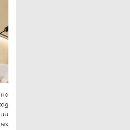
ана
хад
ции
ых