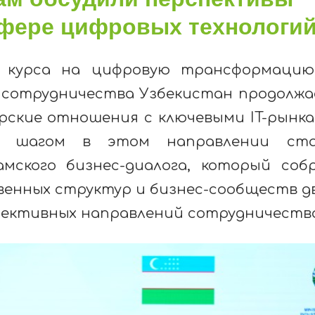
сфере цифровых технологи
о курса на цифровую трансформаци
о сотрудничества Узбекистан продолж
рские отношения с ключевыми IT-рынк
м шагом в этом направлении ста
амского бизнес-диалога, который соб
енных структур и бизнес-сообществ д
пективных направлений сотрудничества