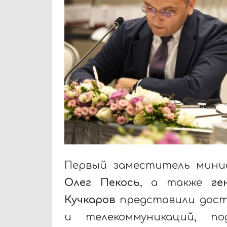
Первый заместитель мини
Олег Пекось
, а также
ге
Кучкаров
представили дост
и телекоммуникаций, по