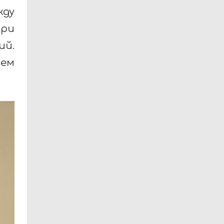
жду
при
ий.
ем