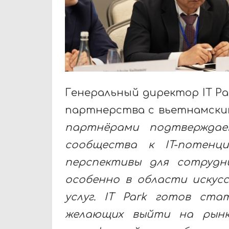
Генеральный директор IT P
партнерства с вьетнамски
партнёрами подтверждае
сообщества к IT-потенц
перспективы для сотрудн
особенно в области искус
услуг. IT Park готов ст
желающих выйти на рынк