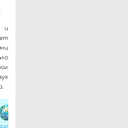
й
ю и
ает
ами
ло
рал
вух
.