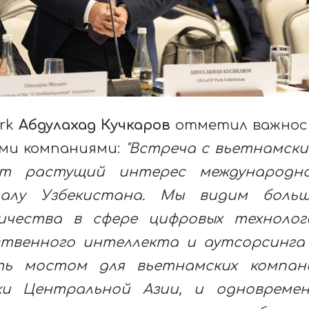
ark
Абдулахад Кучкаров
отметил важнос
ми компаниями:
"Встреча с вьетнамск
т растущий интерес международно
иалу Узбекистана. Мы видим боль
ичества в сфере цифровых технолог
ственного интеллекта и аутсорсинга 
ать мостом для вьетнамских компан
и Центральной Азии, и одновреме