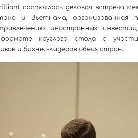
illiant
состоялась деловая встреча ме
тана и Вьетнама, организованная 
привлечению иностранных инвестиц
формате круглого стола с участи
ков и бизнес-лидеров обеих стран.