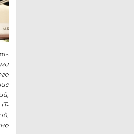
ть
ими
го
шие
ий,
IT-
ий,
нно