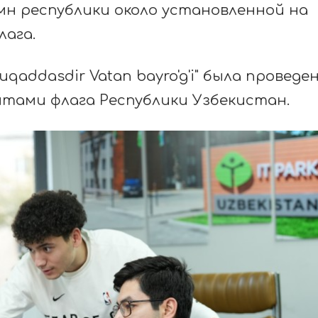
имн республики около установленной на
ага.
qaddasdir Vatan bayro'g'i" была проведе
нтами флага Республики Узбекистан.