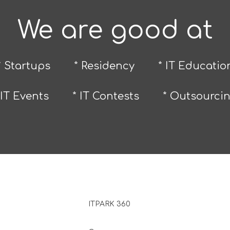
We are good at
* Startups
* Residency
* IT Educatio
 IT Events
* IT Contests
* Outsourci
ITPARK 360