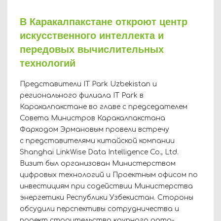
В Каракалпакстане откроют центр
искусственного интеллекта и
передовых вычислительных
технологий
Представители IT Park Uzbekistan и
регионального филиала IT Park в
Каракалпакстане во главе с председателем
Совета Министров Каракалпакстана
Фарходом Эрмановым провели встречу
с представителями китайской компании
Shanghai LinkWise Data Intelligence Co., Ltd.
Визит был организован Министерством
цифровых технологий и Проектным офисом по
инвестициям при содействии Министерства
энергетики Республики Узбекистан. Стороны
обсудили перспективы сотрудничества и
проект строительства крупного дата-