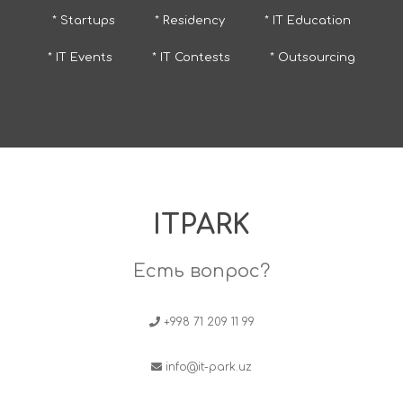
* Startups
* Residency
* IT Education
* IT Events
* IT Contests
* Outsourcing
ITPARK
Есть вопрос?
+998 71 209 11 99
info@it-park.uz