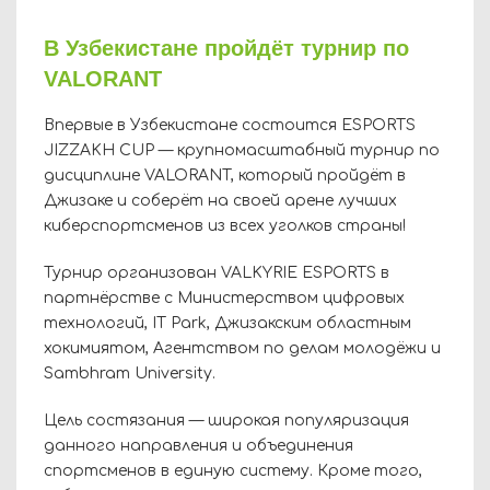
В Узбекистане пройдёт турнир по
VALORANT
Впервые в Узбекистане состоится
ESPORTS
JIZZAKH
CUP
— крупномасштабный турнир по
дисциплине VALORANT, который пройдёт в
Джизаке и соберёт на своей арене лучших
киберспортсменов из всех уголков страны!
Турнир организован VALKYRIE ESPORTS в
партнёрстве с Министерством цифровых
технологий,
IT
Park
, Джизакским областным
хокимиятом, Агентством по делам молодёжи и
Sambhram University.
Цель состязания — широкая популяризация
данного направления и объединения
спортсменов в единую систему. Кроме того,