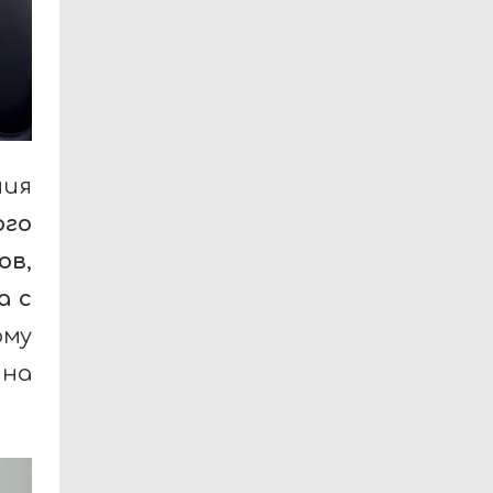
ия
ого
ов
,
а с
ому
 на