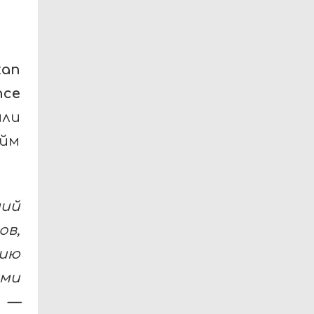
tan
nce
или
йм
ий
ов,
цию
ми
 —