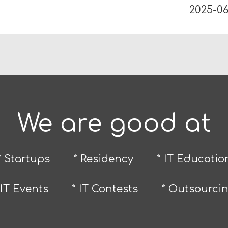
2025-06
We are good at
* Startups
* Residency
* IT Educatio
 IT Events
* IT Contests
* Outsourci