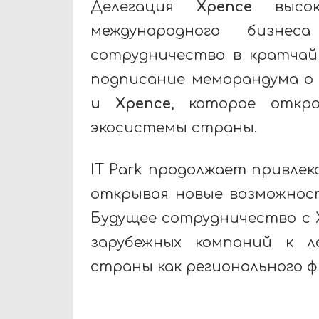
Делегация
Xpence
высок
международного бизне
сотрудничество в кратчай
подписание меморандума о
и Xpence
, которое откр
экосистемы страны.
IT Park продолжает привле
открывая новые возможнос
Будущее сотрудничество с
зарубежных компаний к л
страны как регионального ф