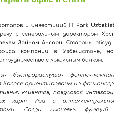
артапов и инвестиций
IT Park Uzbekis
тречу с генеральным директором
Xpe
телем Зайном Ансари.
Стороны обсуд
фиса компании в Узбекистане, на
сотрудничество с локальным банком.
х быстрорастущих финтех-компан
я Xpence ориентированы на фрилансер
ивных клиентов, предлагая интегра
ных карт Visa с интеллектуальны
нтами. Среди ключевых функций