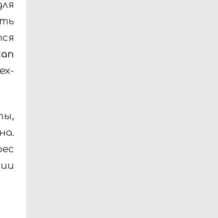
ля
ть
тся
tan
х-
пы,
на.
рес
ции