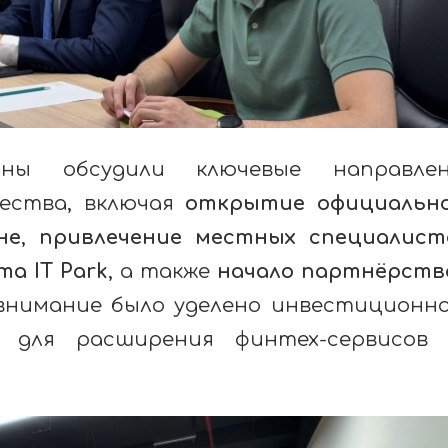
ны обсудили ключевые направлен
ества, включая
открытие официальн
не
,
привлечение местных специалист
а IT Park
, а также
начало партнёрств
 внимание было уделено инвестиционн
 для расширения финтех-сервисов