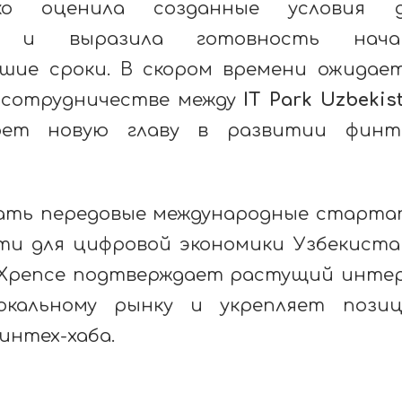
о оценила созданные условия д
са и выразила готовность нача
шие сроки. В скором времени ожидае
 сотрудничестве между
IT Park Uzbekis
оет новую главу в развитии финте
кать передовые международные старта
ти для цифровой экономики Узбекиста
 Xpence подтверждает растущий инте
окальному рынку и укрепляет пози
интех-хаба.