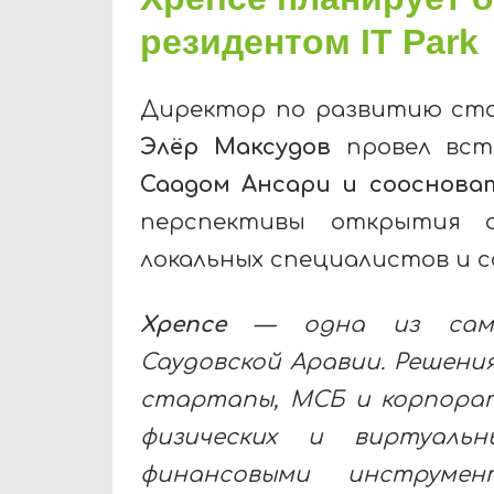
резидентом IT Park
Директор по развитию ст
Элёр Максудов
провел вс
Саадом Ансари и сооснова
перспективы открытия о
локальных специалистов и 
Xpence
— одна из самы
Саудовской Аравии. Решени
стартапы, МСБ и корпорат
физических и виртуаль
финансовыми инструме