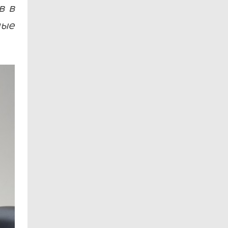
в в
ные