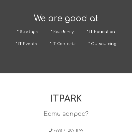
We are good at
* Startups
* Residency
* IT Education
* IT Events
* IT Contests
* Outsourcing
ITPARK
Есть вопрос?
+998 71 209 11 99