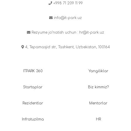
+998 71 209 11 99
info@it-park.uz
Rezyume jo‘natish uchun :
hr@it-park.uz
4, Tepamasjid str., Tashkent, Uzbekistan, 100164
ITPARK 360
Yangiliklar
Startaplar
Biz kimmiz?
Rezidentlar
Mentorlar
Infratuzilma
HR