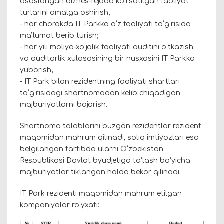
asoslangan biznes-rejada koʻrsatilgan faoliyat
turlarini amalga oshirish;
- har chorakda IT Parkka oʻz faoliyati toʻgʻrisida
maʼlumot berib turish;
- har yili moliya-xoʻjalik faoliyati auditini oʻtkazish
va auditorlik xulosasining bir nusxasini IT Parkka
yuborish;
- IT Park bilan rezidentning faoliyati shartlari
toʻgʻrisidagi shartnomadan kelib chiqadigan
majburiyatlarni bajarish.
Shartnoma talablarini buzgan rezidentlar rezident
maqomidan mahrum qilinadi, soliq imtiyozlari esa
belgilangan tartibda ularni Oʻzbekiston
Respublikasi Davlat byudjetiga toʻlash boʻyicha
majburiyatlar tiklangan holda bekor qilinadi.
IT Park rezidenti maqomidan mahrum etilgan
kompaniyalar roʻyxati: