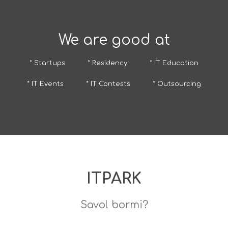
We are good at
* Startups
* Residency
* IT Education
* IT Events
* IT Contests
* Outsourcing
ITPARK
Savol bormi?