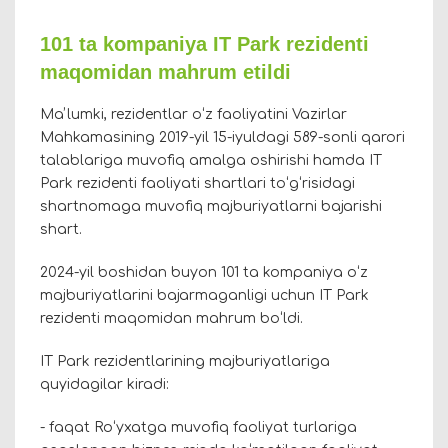
101 ta kompaniya IT Park rezidenti
maqomidan mahrum etildi
Maʼlumki, rezidentlar oʻz faoliyatini Vazirlar
Mahkamasining 2019-yil 15-iyuldagi 589-sonli qarori
talablariga muvofiq amalga oshirishi hamda IT
Park rezidenti faoliyati shartlari toʻgʻrisidagi
shartnomaga muvofiq majburiyatlarni bajarishi
shart.
2024-yil boshidan buyon 101 ta kompaniya oʻz
majburiyatlarini bajarmaganligi uchun IT Park
rezidenti maqomidan mahrum boʻldi.
IT Park rezidentlarining majburiyatlariga
quyidagilar kiradi:
- faqat Roʻyxatga muvofiq faoliyat turlariga