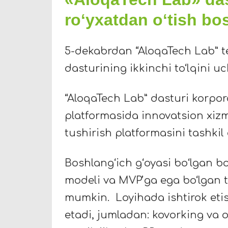
roʻyxatdan oʻtish bo
5-dekabrdan
“
AloqaTech Lab
”
t
dasturining ikkinchi to
‘
lqini u
“AloqaTech Lab” dasturi korpor
platformasida innovatsion xizm
tushirish platformasini tashkil
Boshlang
‘
ich g
ʻ
oyasi bo
ʻ
lgan b
modeli va MVP
ʼ
ga ega bo
‘
lgan 
mumkin. Loyihada ishtirok eti
etadi, jumladan: kovorking va o