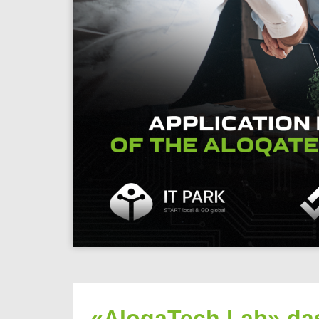
«AloqaTech Lab» dast