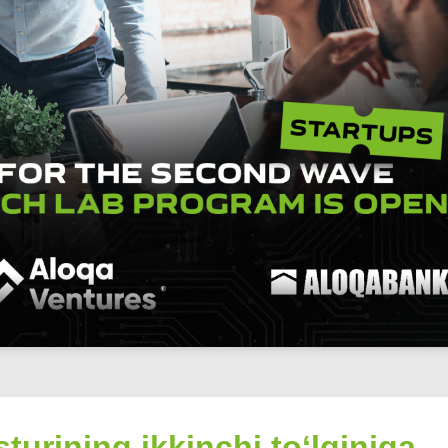
urining ikkinchi toʻlqiniga