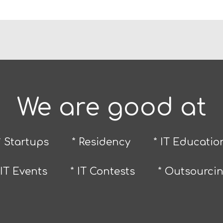
We are good at
* Startups
* Residency
* IT Educatio
 IT Events
* IT Contests
* Outsourci