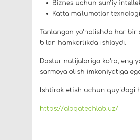
Biznes uchun sunʼiy intellek
Katta maʼlumotlar texnologi
Tanlangan yo‘nalishda har bir 
bilan hamkorlikda ishlaydi.
Dastur natijalariga koʻra, eng 
sarmoya olish imkoniyatiga ega
Ishtirok etish uchun quyidagi 
https://aloqatechlab.uz/