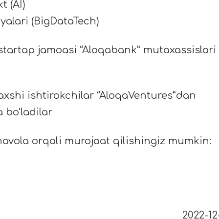
t (AI)
yalari (BigDataTech)
startap jamoasi “Aloqabank” mutaxassislari
yaxshi ishtirokchilar “AloqaVentures”dan
 bo‘ladilar
havola orqali murojaat qilishingiz mumkin:
2022-12