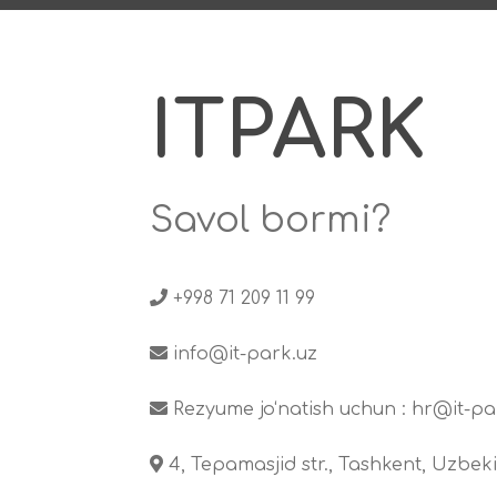
ITPARK
Savol bormi?
+998 71 209 11 99
info@it-park.uz
Rezyume jo‘natish uchun :
hr@it-pa
4, Tepamasjid str., Tashkent, Uzbeki