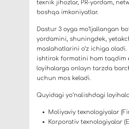
texnik jihozlar, PR-yordam, net
boshqa imkoniyatlar.
Dastur 3 oyga moʻljallangan boʻ
yordamini, shuningdek, yetakch
maslahatlarini o‘z ichiga oladi
ishtirok formatini ham taqdim 
loyihalarga onlayn tarzda barc
uchun mos keladi.
Quyidagi yoʻnalishdagi loyihala
Moliyaviy texnologiyalar (F
Korporativ texnologiyalar (