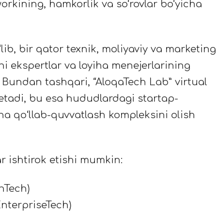
workining, hamkorlik va so
‘
rovlar bo
‘
yicha
lib, bir qator texnik, moliyaviy va marketing
i ekspertlar va loyiha menejerlarining
. Bundan tashqari, “AloqaTech Lab” virtual
etadi, bu esa hududlardagi startap-
ha qoʻllab-quvvatlash kompleksini olish
r ishtirok etishi mumkin:
inTech)
EnterpriseTech)