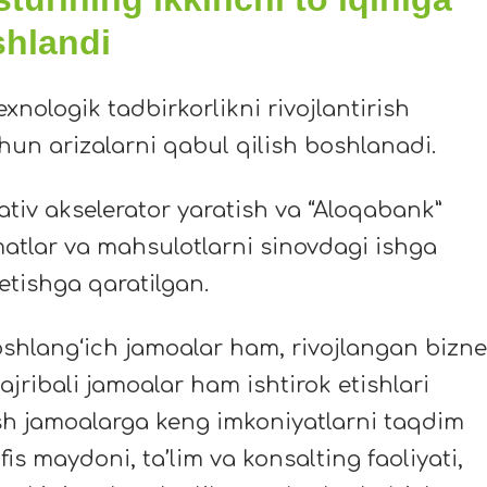
shlandi
exnologik tadbirkorlikni rivojlantirish
chun arizalarni qabul qilish boshlanadi.
ativ akselerator yaratish va “Aloqabank”
atlar va mahsulotlarni sinovdagi ishga
 etishga qaratilgan.
oshlang
ʻ
ich jamoalar ham, rivojlangan bizn
tajribali jamoalar ham ishtirok etishlari
sh jamoalarga keng imkoniyatlarni taqdim
fis maydoni, ta
’
lim va konsalting faoliyati,