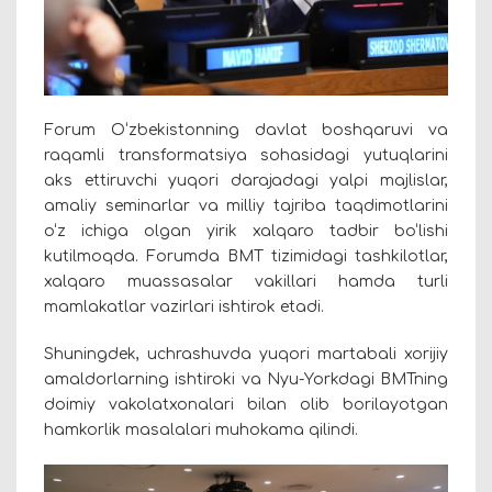
Forum O‘zbekistonning davlat boshqaruvi va
raqamli transformatsiya sohasidagi yutuqlarini
aks ettiruvchi yuqori darajadagi yalpi majlislar,
amaliy seminarlar va milliy tajriba taqdimotlarini
o‘z ichiga olgan yirik xalqaro tadbir bo‘lishi
kutilmoqda. Forumda BMT tizimidagi tashkilotlar,
xalqaro muassasalar vakillari hamda turli
mamlakatlar vazirlari ishtirok etadi.
Shuningdek, uchrashuvda yuqori martabali xorijiy
amaldorlarning ishtiroki va Nyu-Yorkdagi BMTning
doimiy vakolatxonalari bilan olib borilayotgan
hamkorlik masalalari muhokama qilindi.