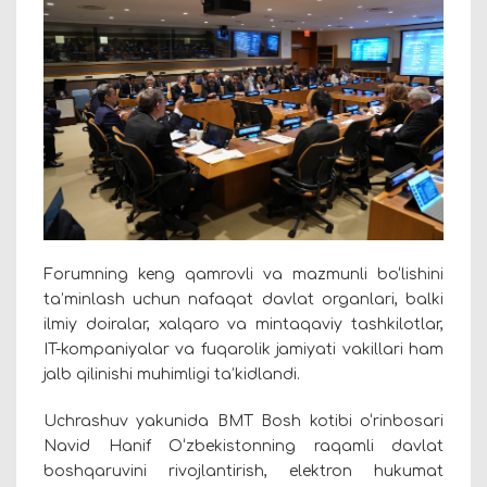
Forumning keng qamrovli va mazmunli bo‘lishini
ta’minlash uchun nafaqat davlat organlari, balki
ilmiy doiralar, xalqaro va mintaqaviy tashkilotlar,
IT-kompaniyalar va fuqarolik jamiyati vakillari ham
jalb qilinishi muhimligi ta’kidlandi.
Uchrashuv yakunida BMT Bosh kotibi o‘rinbosari
Navid Hanif O‘zbekistonning raqamli davlat
boshqaruvini rivojlantirish, elektron hukumat