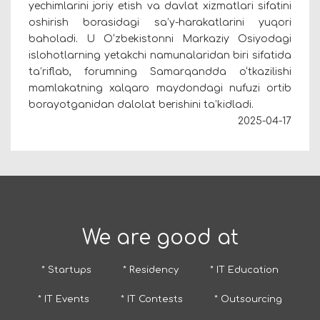
yechimlarini joriy etish va davlat xizmatlari sifatini
oshirish borasidagi sa’y-harakatlarini yuqori
baholadi. U O‘zbekistonni Markaziy Osiyodagi
islohotlarning yetakchi namunalaridan biri sifatida
ta’riflab, forumning Samarqandda o‘tkazilishi
mamlakatning xalqaro maydondagi nufuzi ortib
borayotganidan dalolat berishini ta’kidladi.
2025-04-17
We are good at
* Startups
* Residency
* IT Education
* IT Events
* IT Contests
* Outsourcing