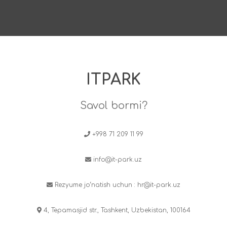
ITPARK
Savol bormi?
+998 71 209 11 99
info@it-park.uz
Rezyume jo‘natish uchun :
hr@it-park.uz
4, Tepamasjid str., Tashkent, Uzbekistan, 100164