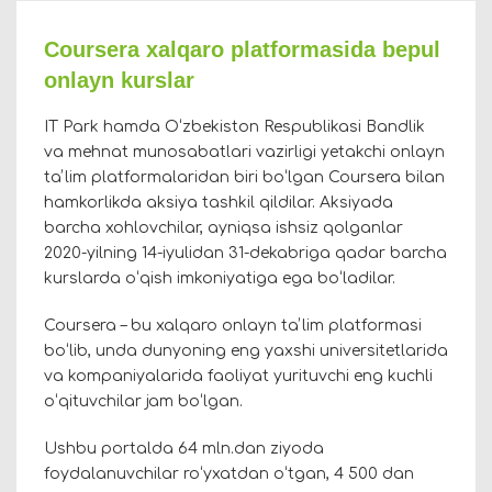
Coursera xalqaro platformasida bepul
onlayn kurslar
IT Park hamda Oʻzbekiston Respublikasi Bandlik
va mehnat munosabatlari vazirligi yetakchi onlayn
taʼlim platformalaridan biri boʻlgan Coursera bilan
hamkorlikda aksiya tashkil qildilar. Aksiyada
barcha xohlovchilar, ayniqsa ishsiz qolganlar
2020-yilning 14-iyulidan 31-dekabriga qadar barcha
kurslarda oʻqish imkoniyatiga ega boʻladilar.
Coursera – bu xalqaro onlayn taʼlim platformasi
boʻlib, unda dunyoning eng yaxshi universitetlarida
va kompaniyalarida faoliyat yurituvchi eng kuchli
oʻqituvchilar jam boʻlgan.
Ushbu portalda 64 mln.dan ziyoda
foydalanuvchilar roʻyxatdan oʻtgan, 4 500 dan