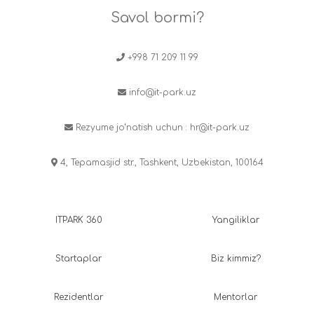
Savol bormi?
+998 71 209 11 99
info@it-park.uz
Rezyume jo‘natish uchun :
hr@it-park.uz
4, Tepamasjid str., Tashkent, Uzbekistan, 100164
ITPARK 360
Yangiliklar
Startaplar
Biz kimmiz?
Rezidentlar
Mentorlar