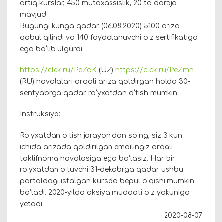
ortiq kurslar, 450 mutaxassislik, 20 ta daraja
mavjud.
Bugungi kunga qadar (06.08.2020) 5100 ariza
qabul qilindi va 140 foydalanuvchi oʻz sertifikatiga
ega boʻlib ulgurdi.
https://clck.ru/PeZoK
(UZ)
https://clck.ru/PeZmh
(RU) havolalari orqali ariza qoldirgan holda 30-
sentyabrga qadar roʻyxatdan oʻtish mumkin.
Instruksiya:
Roʻyxatdan oʻtish jarayonidan soʻng, siz 3 kun
ichida arizada qoldirilgan emailingiz orqali
taklifnoma havolasiga ega boʻlasiz. Har bir
roʻyxatdan oʻtuvchi 31-dekabrga qadar ushbu
portaldagi istalgan kursda bepul oʻqishi mumkin
boʻladi. 2020-yilda aksiya muddati oʻz yakuniga
yetadi.
2020-08-07