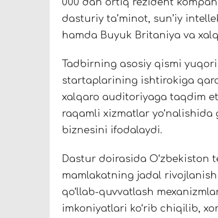
000 dan ortiq rezident kompani
dasturiy ta’minot, sun’iy intel
hamda Buyuk Britaniya va xal
Tadbirning asosiy qismi yuqori
startaplarining ishtirokiga qara
xalqaro auditoriyaga taqdim et
raqamli xizmatlar yo‘nalishida
biznesini ifodalaydi.
Dastur doirasida O‘zbekiston t
mamlakatning jadal rivojlanishi
qo‘llab-quvvatlash mexanizmlar
imkoniyatlari ko‘rib chiqilib, x