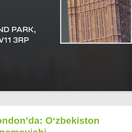
London’da: O‘zbekiston