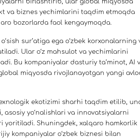
yalarni birlashtirib, ular global miqyosda
lekt va biznes yechimlarini taqdim etmoqda
qaro bozorlarda faol kengaymoqda.
 o‘sish sur’atiga ega o‘zbek korxonalarning 
tiladi. Ular o‘z mahsulot va yechimlarini
adi. Bu kompaniyalar dasturiy ta’minot, AI 
 global miqyosda rivojlanayotgan yangi avlo
exnologik ekotizimi sharhi taqdim etilib, u
, asosiy yo‘nalishlari va innovatsiyalarni
i yoritiladi. Shuningdek, xalqaro hamkorlik
orijiy kompaniyalar o‘zbek biznesi bilan