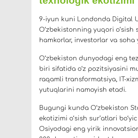
texnologik ekotizimi
9-iyun kuni Londonda Digital Uz
O‘zbekistonning yuqori o‘sish 
hamkorlar, investorlar va soha y
O‘zbekiston dunyodagi eng tez
biri sifatida o‘z pozitsiyasin
raqamli transformatsiya, IT-xiz
yutuqlarini namoyish etadi.
Bugungi kunda O‘zbekiston Sta
ekotizimi o‘sish sur’atlari bo‘
Osiyodagi eng yirik innovatsio