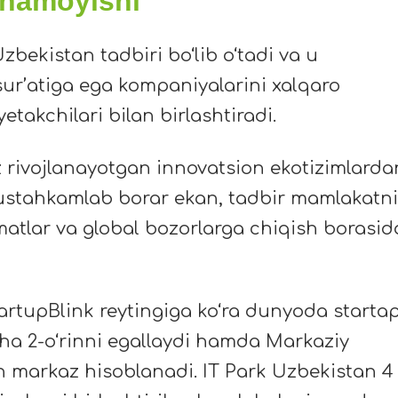
 namoyishi
bekistan tadbiri bo‘lib o‘tadi va u
sur’atiga ega kompaniyalarini xalqaro
etakchilari bilan birlashtiradi.
 rivojlanayotgan innovatsion ekotizimlarda
i mustahkamlab borar ekan, tadbir mamlakatn
matlar va global bozorlarga chiqish borasid
rtupBlink reytingiga ko‘ra dunyoda starta
yicha 2-o‘rinni egallaydi hamda Markaziy
n markaz hisoblanadi. IT Park Uzbekistan 4