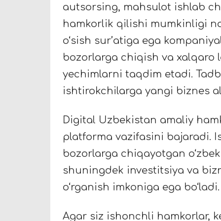
autsorsing, mahsulot ishlab c
hamkorlik qilishi mumkinligi n
o‘sish sur’atiga ega kompaniyala
bozorlarga chiqish va xalqaro 
yechimlarni taqdim etadi. Tadb
ishtirokchilarga yangi biznes a
Digital Uzbekistan amaliy ham
platforma vazifasini bajaradi. 
bozorlarga chiqayotgan o‘zbek 
shuningdek investitsiya va biz
o‘rganish imkoniga ega bo‘ladi.
Agar siz ishonchli hamkorlar, k