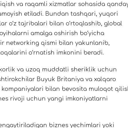
hiqish va raqamli xizmatlar sohasida qanda
amoyish etiladi. Bundan tashqari, yuqori
r o‘z tajribalari bilan o‘rtoqlashib, global
loyihalarni amalga oshirish bo‘yicha
ir networking qismi bilan yakunlanib,
loqalarini o‘rnatish imkonini beradi.
korlik va uzoq muddatli sheriklik uchun
Ishtirokchilar Buyuk Britaniya va xalqaro
kompaniyalari bilan bevosita muloqot qilis
nes rivoji uchun yangi imkoniyatlarni
engaytiriladigan biznes yechimlari yoki