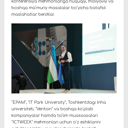
konferensiya mehmonlariga huquqiy, moliyaviy va
boshqa maʼmuriy masalalar boʻyicha batafsil
maslahatlar berdilar.
“EPAM”, “IT Park University”, Toshkentdagi Inha
universiteti, “Vention” va boshqa koʻplab
kompaniyalar hamda taʼlim muassasalari
“ICTWEEK” mehmonlari uchun oʻz eshiklarini