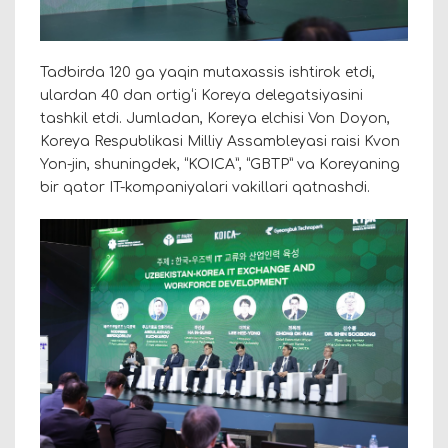
Tadbirda 120 ga yaqin mutaxassis ishtirok etdi,
ulardan 40 dan ortigʻi Koreya delegatsiyasini
tashkil etdi. Jumladan, Koreya elchisi Von Doyon,
Koreya Respublikasi Milliy Assambleyasi raisi Kvon
Yon-jin, shuningdek, “KOICA”, “GBTP” va Koreyaning
bir qator IT-kompaniyalari vakillari qatnashdi.