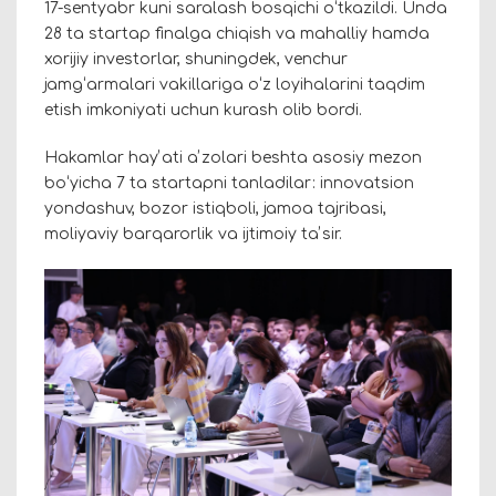
17-sentyabr kuni saralash bosqichi oʻtkazildi. Unda
28 ta startap finalga chiqish va mahalliy hamda
xorijiy investorlar, shuningdek, venchur
jamgʻarmalari vakillariga oʻz loyihalarini taqdim
etish imkoniyati uchun kurash olib bordi.
Hakamlar hayʼati aʼzolari beshta asosiy mezon
boʻyicha 7 ta startapni tanladilar: innovatsion
yondashuv, bozor istiqboli, jamoa tajribasi,
moliyaviy barqarorlik va ijtimoiy taʼsir.