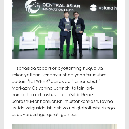
IT sohasida tadbirkor ayollarning huquq va
imkoniyatlarini kengaytirishda yana bir muhim
qadam “ICTWEEK” doirasida “Tumaris.Tech”
Markaziy Osiyoning uchinchi toʻlqin joriy
hamkorlari uchrashuvida qoʻyildi. Biznes-
uchrashuvlar hamkorlikni mustahkamlash, loyiha
ustida kelgusida ishlash va uni globallashtirishga
asos yaratishga qaratilgan edi.