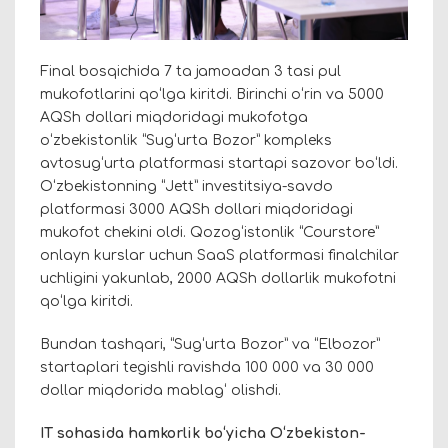
Final bosqichida 7 ta jamoadan 3 tasi pul
mukofotlarini qoʻlga kiritdi. Birinchi oʻrin va 5000
AQSh dollari miqdoridagi mukofotga
oʻzbekistonlik “Sugʻurta Bozor” kompleks
avtosugʻurta platformasi startapi sazovor boʻldi.
Oʻzbekistonning “Jett” investitsiya-savdo
platformasi 3000 AQSh dollari miqdoridagi
mukofot chekini oldi. Qozogʻistonlik “Courstore”
onlayn kurslar uchun SaaS platformasi finalchilar
uchligini yakunlab, 2000 AQSh dollarlik mukofotni
qoʻlga kiritdi.
Bundan tashqari, “Sug‘urta Bozor” va “Elbozor”
startaplari tegishli ravishda 100 000 va 30 000
dollar miqdorida mablag‘ olishdi.
IT sohasida hamkorlik boʻyicha Oʻzbekiston-