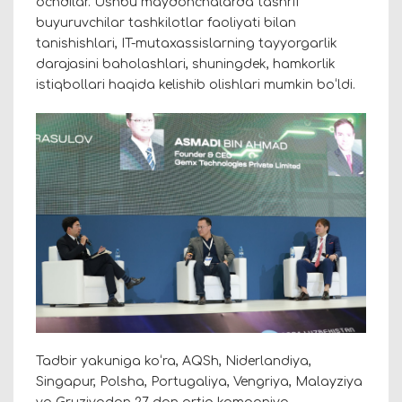
ochdilar. Ushbu maydonchalarda tashrif
buyuruvchilar tashkilotlar faoliyati bilan
tanishishlari, IT-mutaxassislarning tayyorgarlik
darajasini baholashlari, shuningdek, hamkorlik
istiqbollari haqida kelishib olishlari mumkin boʻldi.
Tadbir yakuniga koʻra, AQSh, Niderlandiya,
Singapur, Polsha, Portugaliya, Vengriya, Malayziya