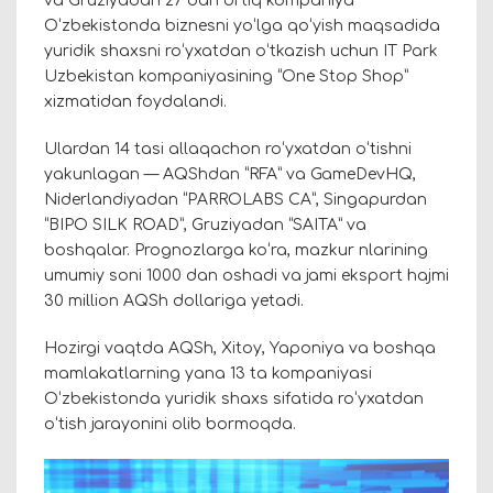
va Gruziyadan 27 dan ortiq kompaniya
Oʻzbekistonda biznesni yoʻlga qoʻyish maqsadida
yuridik shaxsni roʻyxatdan oʻtkazish uchun IT Park
Uzbekistan kompaniyasining “One Stop Shop”
xizmatidan foydalandi.
Ulardan 14 tasi allaqachon roʻyxatdan oʻtishni
yakunlagan — AQShdan “RFA” va GameDevHQ,
Niderlandiyadan “PARROLABS CA”, Singapurdan
“BIPO SILK ROAD”, Gruziyadan “SAITA” va
boshqalar. Prognozlarga
koʻra, mazkur nlarining
umumiy soni 1000 dan oshadi va jami eksport hajmi
30 million AQSh dollariga yetadi.
Hozirgi vaqtda AQSh, Xitoy, Yaponiya va boshqa
mamlakatlarning yana 13 ta kompaniyasi
Oʻzbekistonda yuridik shaxs sifatida roʻyxatdan
oʻtish jarayonini olib bormoqda.