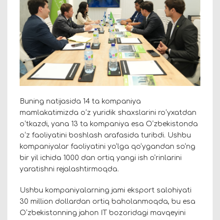
Buning natijasida 14 ta kompaniya
mamlakatimizda oʻz yuridik shaxslarini roʻyxatdan
oʻtkazdi, yana 13 ta kompaniya esa Oʻzbekistonda
oʻz faoliyatini boshlash arafasida turibdi. Ushbu
kompaniyalar faoliyatini yo‘lga qo‘ygandan so‘ng
bir yil ichida 1000 dan ortiq yangi ish o‘rinlarini
yaratishni rejalashtirmoqda.
Ushbu kompaniyalarning jami eksport salohiyati
30 million dollardan ortiq baholanmoqda, bu esa
O‘zbekistonning jahon IT bozoridagi mavqeyini