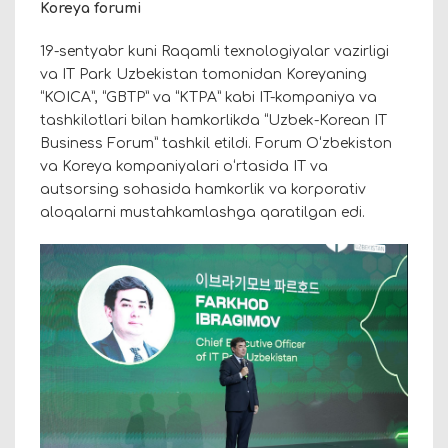
Koreya forumi
19-sentyabr kuni Raqamli texnologiyalar vazirligi
va IT Park Uzbekistan tomonidan Koreyaning
“KOICA”, “GBTP” va “KTPA” kabi IT-kompaniya va
tashkilotlari bilan hamkorlikda “Uzbek-Korean IT
Business Forum” tashkil etildi. Forum Oʻzbekiston
va Koreya kompaniyalari oʻrtasida IT va
autsorsing sohasida hamkorlik va korporativ
aloqalarni mustahkamlashga qaratilgan edi.