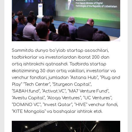
Sammitda dunyo boʻylab startap asoschilari,
tadbirkorlar va investorlardan iborat 200 dan
ortiq ishtirokchi qatnashdi. Tadbirda startap
ekotizimining 30 dan ortiq vakillari, investorlar va
venchur fondlari, jumladan “Astana Hub”, “Plug and
Play” “Tech Center”, “Sturgeon Capital”,
“SABAH.fund”, “Activat.VC”, “MA7 Venture Fund”,
“Avestu Capital”, “Aloqa Ventures”, “UC Ventures”,
“DOMiNO VC”, “Invest Qatar”, “HIVE” venchur fondi,
“KITE Mongolia” va boshqalar ishtirok etdi.