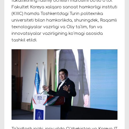
fakultetining rasmiy ochilish marosimi boʻlib oʻtdi.
Fakultet Koreya xalqaro sanoat hamkorligi instituti
(KIIIC) hamda Toshkentdagi Turin politexnika
universiteti bilan hamkorlikda, shuningdek, Raqamli
texnologiyalar vazirligi va Oliy taʼlim, fan va
innovatsiyalar vazirligining koʻmagi asosida
tashkil etildi.
Taʼkidlash joizki, joriy yilda Oʻzbekiston va Koreya IT