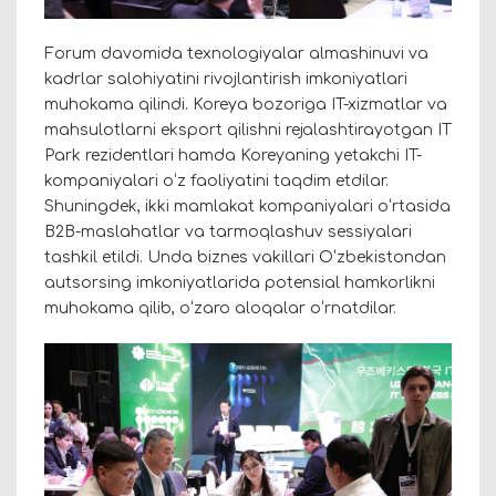
Forum davomida texnologiyalar almashinuvi va
kadrlar salohiyatini rivojlantirish imkoniyatlari
muhokama qilindi. Koreya bozoriga IT-xizmatlar va
mahsulotlarni eksport qilishni rejalashtirayotgan IT
Park rezidentlari hamda Koreyaning yetakchi IT-
kompaniyalari oʻz faoliyatini taqdim etdilar.
Shuningdek, ikki mamlakat kompaniyalari oʻrtasida
B2B-maslahatlar va tarmoqlashuv sessiyalari
tashkil etildi. Unda biznes vakillari Oʻzbekistondan
autsorsing imkoniyatlarida potensial hamkorlikni
muhokama qilib, oʻzaro aloqalar oʻrnatdilar.