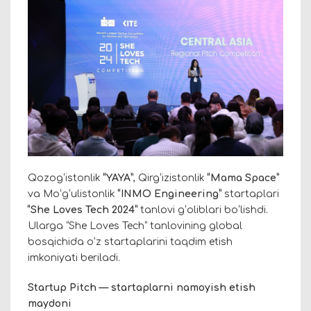
Qozogʻistonlik
“YAYA”
, Qirgʻizistonlik
“Mama Space”
va Moʻgʻulistonlik
“INMO Engineering”
startaplari
“She Loves Tech 2024”
tanlovi gʻoliblari boʻlishdi.
Ularga “She Loves Tech” tanlovining global
bosqichida oʻz startaplarini taqdim etish
imkoniyati beriladi.
Startup Pitch — startaplarni namoyish etish
maydoni