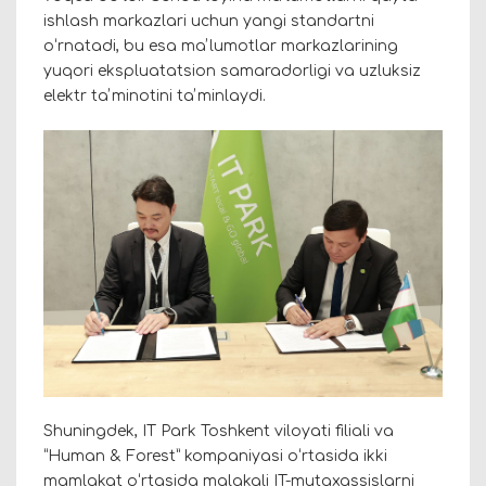
ishlash markazlari uchun yangi standartni
oʻrnatadi, bu esa maʼlumotlar markazlarining
yuqori ekspluatatsion samaradorligi va uzluksiz
elektr taʼminotini taʼminlaydi.
Shuningdek, IT Park Toshkent viloyati filiali va
“Human & Forest” kompaniyasi oʻrtasida ikki
mamlakat oʻrtasida malakali IT-mutaxassislarni