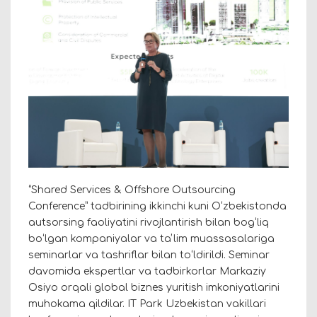
“Shared Services & Offshore Outsourcing
Conference” tadbirining ikkinchi kuni Oʻzbekistonda
autsorsing faoliyatini rivojlantirish bilan bogʻliq
boʻlgan kompaniyalar va taʼlim muassasalariga
seminarlar va tashriflar bilan toʻldirildi. Seminar
davomida ekspertlar va tadbirkorlar Markaziy
Osiyo orqali global biznes yuritish imkoniyatlarini
muhokama qildilar. IT Park Uzbekistan vakillari