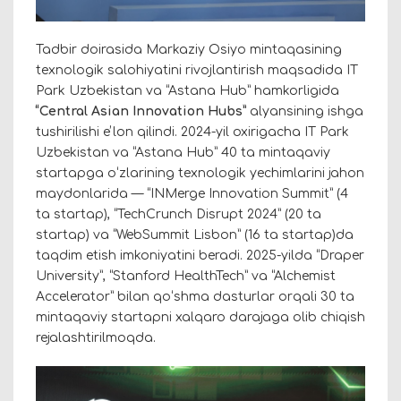
Tadbir doirasida Markaziy Osiyo mintaqasining
texnologik salohiyatini rivojlantirish maqsadida IT
Park Uzbekistan va “Astana Hub” hamkorligida
“Central Asian Innovation Hubs”
alyansining ishga
tushirilishi eʼlon qilindi. 2024-yil oxirigacha IT Park
Uzbekistan va “Astana Hub” 40 ta mintaqaviy
startapga oʻzlarining texnologik yechimlarini jahon
maydonlarida — “INMerge Innovation Summit” (4
ta startap), “TechCrunch Disrupt 2024” (20 ta
startap) va “WebSummit Lisbon” (16 ta startap)da
taqdim etish imkoniyatini beradi. 2025-yilda “Draper
University”, “Stanford HealthTech” va “Alchemist
Accelerator” bilan qoʻshma dasturlar orqali 30 ta
mintaqaviy startapni xalqaro darajaga olib chiqish
rejalashtirilmoqda.