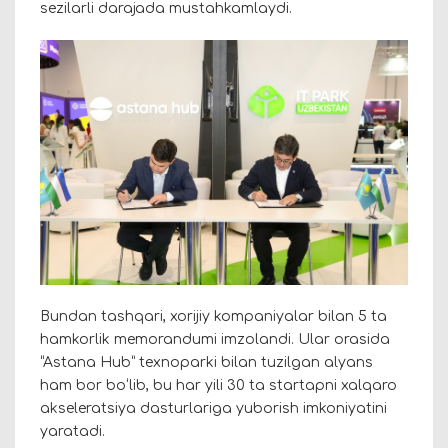
sezilarli darajada mustahkamlaydi.
Bundan tashqari, xorijiy kompaniyalar bilan 5 ta
hamkorlik memorandumi imzolandi. Ular orasida
“Astana Hub” texnoparki bilan tuzilgan alyans
ham bor boʻlib, bu har yili 30 ta startapni xalqaro
akseleratsiya dasturlariga yuborish imkoniyatini
yaratadi.