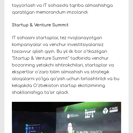
tayyorlash va IT sohasida tajriba almashishga
qaratilgan memorandum imzolandi.
Startup & Venture Summit
IT sohasini startaplar, tez rivojlanayotgan
kompaniyalar va venchur investitsiyalarisiz
tasavvur qilish qiyin. Bu yil ilk bor oʻtkazilgan
“Startup & Venture Summit” tadbirida venchur
bozorining yetakchi ishtirokchilari, startaplar va
ekspertlar oʻzaro bilim almashish va strategik
aloqalarni yoʻlga qoʻyish uchun birlashtirildi
va bu
kelajakda O‘zbekiston startap ekotizimining
shakllanishiga ta’sir qiladi.