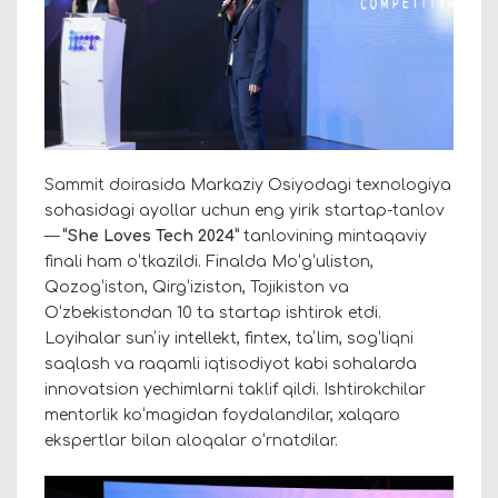
Sammit doirasida Markaziy Osiyodagi texnologiya
sohasidagi ayollar uchun eng yirik startap-tanlov
—
“She Loves Tech 2024”
tanlovining mintaqaviy
finali ham oʻtkazildi. Finalda Moʻgʻuliston,
Qozogʻiston, Qirgʻiziston, Tojikiston va
Oʻzbekistondan 10 ta startap ishtirok etdi.
Loyihalar sunʼiy intellekt, fintex, taʼlim, sogʻliqni
saqlash va raqamli iqtisodiyot kabi sohalarda
innovatsion yechimlarni taklif qildi. Ishtirokchilar
mentorlik koʻmagidan foydalandilar, xalqaro
ekspertlar bilan aloqalar oʻrnatdilar.