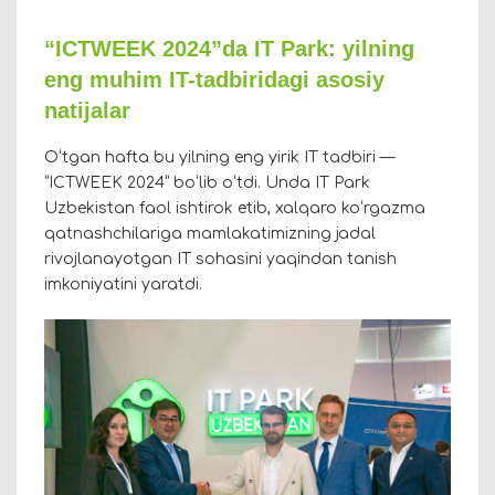
“ICTWEEK 2024”da IT Park: yilning
eng muhim IT-tadbiridagi asosiy
natijalar
Oʻtgan hafta bu yilning eng yirik IT tadbiri —
“ICTWEEK 2024” boʻlib oʻtdi. Unda IT Park
Uzbekistan faol ishtirok etib, xalqaro koʻrgazma
qatnashchilariga mamlakatimizning jadal
rivojlanayotgan IT sohasini yaqindan tanish
imkoniyatini yaratdi.