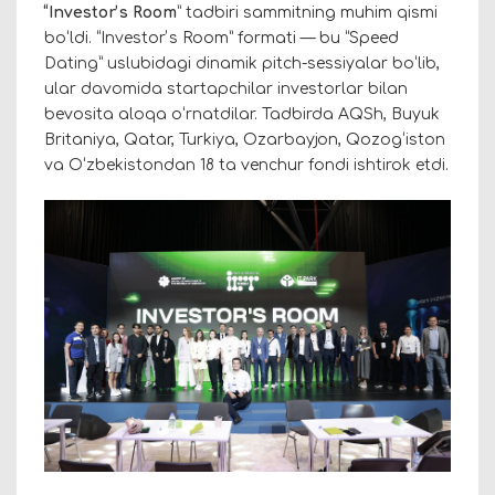
“Investorʼs Room
” tadbiri sammitning muhim qismi
boʻldi. “Investorʼs Room” formati — bu “Speed
Dating” uslubidagi dinamik pitch-sessiyalar boʻlib,
ular davomida startapchilar investorlar bilan
bevosita aloqa oʻrnatdilar. Tadbirda AQSh, Buyuk
Britaniya, Qatar, Turkiya, Ozarbayjon, Qozogʻiston
va Oʻzbekistondan 18 ta venchur fondi ishtirok etdi.