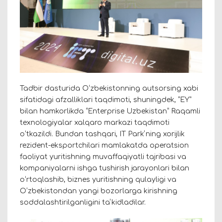
Tadbir dasturida Oʻzbekistonning autsorsing xabi
sifatidagi afzalliklari taqdimoti, shuningdek, “EY”
bilan hamkorlikda “Enterprise Uzbekistan” Raqamli
texnologiyalar xalqaro markazi taqdimoti
oʻtkazildi. Bundan tashqari, IT Parkʼning xorijlik
rezident-eksportchilari mamlakatda operatsion
faoliyat yuritishning muvaffaqiyatli tajribasi va
kompaniyalarni ishga tushirish jarayonlari bilan
oʻrtoqlashib, biznes yuritishning qulayligi va
Oʻzbekistondan yangi bozorlarga kirishning
soddalashtirilganligini taʼkidladilar.