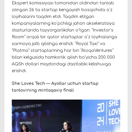
Ekspert komissiyasi tomonidan oldindan tanlab
olingan 26 ta startap kengayish bosqichida oʻz
loyihalarini taqdim etdi. Taqdim etilgan
kompaniyalarning koʻpchiligi jahon akseleratsiya
dasturlarida tayyorgarlikdan oʻtgan. “Investorʼs
Room” orqali bir qator startaplar oʻz loyihalariga
sarmoya jalb qilishga erishdi. “Royal Taxi” va
“Platma” startaplarining har biri “AloqaVentures”
bilan kelgusida hamkorlik qilish boʻyicha 200 000
AQSh dollari miqdoridagi dastlabki kelishuvga
erishdi.
She Loves Tech — Ayollar uchun startap
tanlovining mintaqaviy finali