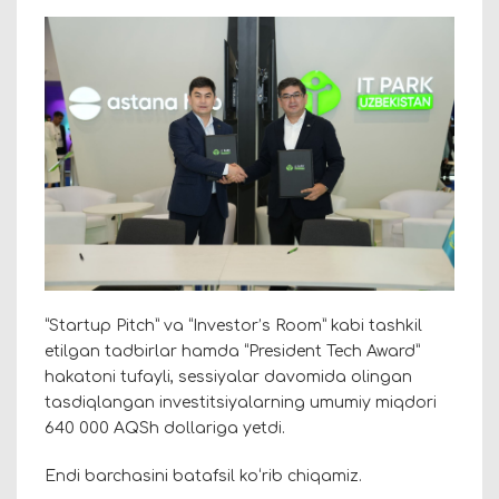
“Startup Pitch” va “Investor’s Room” kabi tashkil
etilgan tadbirlar hamda “President Tech Award”
hakatoni tufayli, sessiyalar davomida olingan
tasdiqlangan investitsiyalarning umumiy miqdori
640 000 AQSh dollariga yetdi.
Endi barchasini batafsil koʻrib chiqamiz.