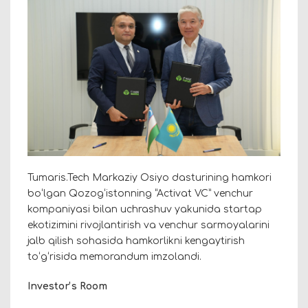
Tumaris.Tech Markaziy Osiyo dasturining hamkori
boʻlgan Qozogʻistonning “Activat VC” venchur
kompaniyasi bilan uchrashuv yakunida startap
ekotizimini rivojlantirish va venchur sarmoyalarini
jalb qilish sohasida hamkorlikni kengaytirish
toʻgʻrisida memorandum imzolandi.
Investorʼs Room