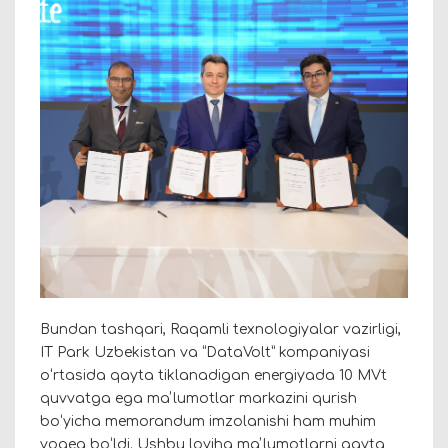
Bundan tashqari, Raqamli texnologiyalar vazirligi,
IT Park Uzbekistan va “DataVolt” kompaniyasi
oʻrtasida qayta tiklanadigan energiyada 10 MVt
quvvatga ega maʼlumotlar markazini qurish
boʻyicha memorandum imzolanishi ham muhim
voqea boʻldi. Ushbu loyiha maʼlumotlarni qayta