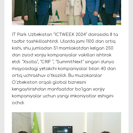
IT Park Uzbekistan “ICTWEEK 2024” doirasida 8 ta
tadbir tashkillashtirdi. Ularda jami 1100 dan ortiq
kishi, shu jumladan 51 mamlakatdan kelgan 250
dan ziyod xorijiy kompaniyalar vakillari ishtirok
etdi. “Xsolla”, “CRIF “, “SummitNext” singari dunyo
miqyosidagi yetakchi kompaniyalar bilan 40 dan
ortiq uchrashuv oʻtkazildi. Bu muzokaralar
Oʻzbekiston orqali global biznesini
kengaytirishdan manfaatdor boʻlgan xorijiy
kompaniyalar uchun yangi imkoniyatlar eshigini
ochdi.