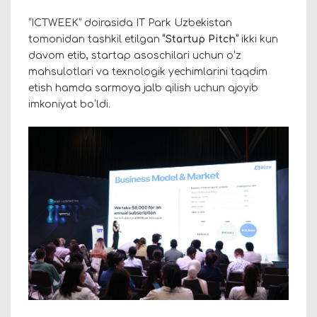
“ICTWEEK” doirasida IT Park Uzbekistan
tomonidan tashkil etilgan
“Startup Pitch”
ikki kun
davom etib, startap asoschilari uchun oʻz
mahsulotlari va texnologik yechimlarini taqdim
etish hamda sarmoya jalb qilish uchun ajoyib
imkoniyat boʻldi.