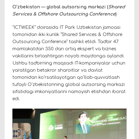
Oʻzbekiston — global autsorsing markazi (
Shared
Services & Offshore Outsourcing Conference
)
“ICTWEEK” doirasida IT Park Uzbekistan jamoasi
tomonidan ikki kunlik “Shared Services & Offshore
Outsourcing Conference” tashkil etildi. Tadbir 47
mamlakatdan 350 dan ortiq ekspert va biznes
vakillarini birlashtirgan noyob maydonga aylandi.
Ushbu tadbirning maqsadi IT-kompaniyalar uchun
yaratilgan betakror sharoitlar va davlat
tomonidan koʻrsatilayotgan qoʻllab-quvvatlash
tufayli Oʻzbekistonning global autsorsing markazi
sifatidagi imkoniyatlarini namoyish etishdan iborat
edi.