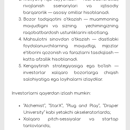
rivojlanish ssenariylari va iqtisodiy
barqarorlik — asosiy omillar hisoblanadi.
Bozor tadqiqotini o‘tkazish — muammoning
mavjudligini va sizning yechimingizning
raqobatbardosh ustunliklarini isbotlang.
Mahsulotni sinovdan o‘tkazish — dastlabki
foydalanuvchilarning mavjudligi, mijozlar
e’tiborini qozonish va farazlarni tasdiqlash —
katta afzallik hisoblanadi.
Kengaytirish strategiyasiga ega bo‘lish —
investorlar xalqaro bozorlarga chiqish
salohiyatiga ega loyihalarni izlaydilar.
Investorlarni qayerdan izlash mumkin:
“Alchemist”, “StarX”, “Plug and Play”, “Draper
University” kabi yetakchi akseleratorlarda;
Xalqaro pitch-sessiyalar va startap
tanlovlarida;