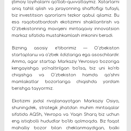
ijtimoiy loyihalarni qo‘llab-quvvatlaymiz. Xatarlarni
aniq tahlil qilish va jarayonning shaffofligi tufayli,
biz investitsion qarorlarni tezkor qabul qilamiz. Bu
esa raqobatbardosh ekotizimni shakllantirish va
O‘zbekistonning mavqeini mintaqaviy innovatsion
markaz sifatida mustahkamlash imkonini beradi.
Bizning asosiy e’tiborimiz — O‘zbekiston
startaplarш va o‘zbek ildizlariga ega asoschilardir.
Ammo, agar startap Markaziy Yevrosiyo bozoriga
kengayishga yo‘naltirilgan bo‘lsa, biz uni ko‘rib
chiqishga va O‘zbekiston hamda qo‘shni
mamlakatlar bozorlariga chiqishda yordam
berishga tayyormiz.
Ekotizimi jadal rivojlanayotgan Markaziy Osiyo,
shuningdek, strategik jihatdan muhim mintaqalar
sifatida AQSh, Yevropa va Yaqin Sharq biz uchun
eng istiqbolli hududlar bo‘lib qolmoqda. Biz faqat
mahalliy bozor bilan cheklanmaydigan, balki