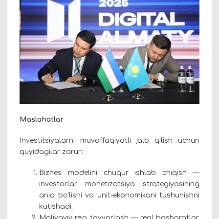
Maslahatlar
Investitsiyalarni muvaffaqiyatli jalb qilish uchun
quyidagilar zarur:
Biznes modelini chuqur ishlab chiqish —
investorlar monetizatsiya strategiyasining
aniq bo‘lishi va unit-ekonomikani tushunishni
kutishadi.
Moliyaviy reja tayyorlash — real bashoratlar,