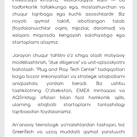
investitsiya kiritamiz. Muvaffaqiyat kaliti — bu
tadbirkorlik tafakkuriga ega, moslashuvchan va
chuqur tajribaga ega kuchli asoschilardir. Biz
noyob qiymat taklifi, isbotlangan talab
(foydalanuvchilar oqimi, mijozlar, daromad) va
xalqaro miqyosda kengayish salohiyatiga ega
startaplarni izlaymiz.
Jarayon chuqur tahlilni o‘z ichiga oladi: moliyaviy
modellashtirish, “due diligence” va unit-iqtisodiyotni
baholash. “Plug and Play Tech Center” tadqiqotlari
bizga bozor imkoniyatlari va strategik istiqbollarni
aniqlashda yordam beradi. Biz ushbu
tashkilotning O‘zbekiston, EMEA mintaqasi va
AQSHdagi ofislari bilan faol hamkorlik qilib,
ularning istiqbolli startaplarni tanlashdagi
tajribasidan foydalanamiz.
An’anaviy texnologik yo‘nalishlardan tashqari, biz
GreenTech va uzoq muddatli qiymat yaratuvchi