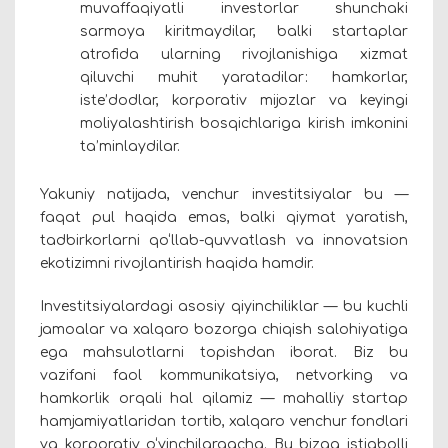
muvaffaqiyatli investorlar shunchaki
sarmoya kiritmaydilar, balki startaplar
atrofida ularning rivojlanishiga xizmat
qiluvchi muhit yaratadilar: hamkorlar,
iste’dodlar, korporativ mijozlar va keyingi
moliyalashtirish bosqichlariga kirish imkonini
ta’minlaydilar.
Yakuniy natijada, venchur investitsiyalar bu —
faqat pul haqida emas, balki qiymat yaratish,
tadbirkorlarni qo‘llab-quvvatlash va innovatsion
ekotizimni rivojlantirish haqida hamdir.
Investitsiyalardagi asosiy qiyinchiliklar — bu kuchli
jamoalar va xalqaro bozorga chiqish salohiyatiga
ega mahsulotlarni topishdan iborat. Biz bu
vazifani faol kommunikatsiya, netvorking va
hamkorlik orqali hal qilamiz — mahalliy startap
hamjamiyatlaridan tortib, xalqaro venchur fondlari
va korporativ o‘yinchilargacha. Bu bizga istiqbolli