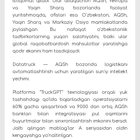
istiqomat qiladi. Ular allaqachon AQSh, Yevropa
va Yaqin Sharq bozorlarida faoliyat
yuritishmoqda, ofislari esa O‘zbekiston, AQSh,
Yaqin Sharq va Markaziy Osiyo mamlakatlarida
joylashgan. Bu nafaqat o‘zbekistonlik
tadbirkorlarning yuqori salohiyatini, balki ular
global raqobatbardosh mahsulotlar yaratishga
qodir ekanini ham tasdiqlaydi.
Datatruck — AQSh bozorida logistikani
avtomatlashtirish uchun yaratilgan sun’iy intellekt
yechimi.
Platforma “TruckGPT” texnologiyasi orqali yuk
tashishdagi qo‘lda bajariladigan operatsiyalarni
60% gacha qisqartiradi va 9000 dan ortiq AQSh
banklari bilan integratsiyasi pul oqimlarini
buyurtmalar bilan sinxronlashtirish imkonini beradi.
Jalb qilingan mablag‘lar A seriyasidan oldin
kengayishga yo‘naltirilgan.