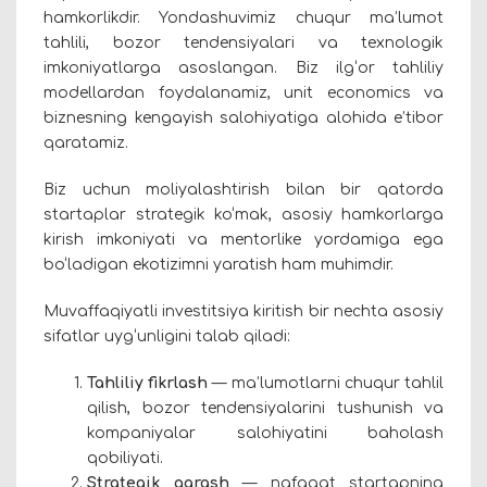
hamkorlikdir. Yondashuvimiz chuqur ma’lumot
tahlili, bozor tendensiyalari va texnologik
imkoniyatlarga asoslangan. Biz ilg‘or tahliliy
modellardan foydalanamiz, unit economics va
biznesning kengayish salohiyatiga alohida e’tibor
qaratamiz.
Biz uchun moliyalashtirish bilan bir qatorda
startaplar strategik ko‘mak, asosiy hamkorlarga
kirish imkoniyati va mentorlike yordamiga ega
bo‘ladigan ekotizimni yaratish ham muhimdir.
Muvaffaqiyatli investitsiya kiritish bir nechta asosiy
sifatlar uyg‘unligini talab qiladi:
Tahliliy fikrlash
— ma’lumotlarni chuqur tahlil
qilish, bozor tendensiyalarini tushunish va
kompaniyalar salohiyatini baholash
qobiliyati.
Strategik
qarash
— nafaqat startapning