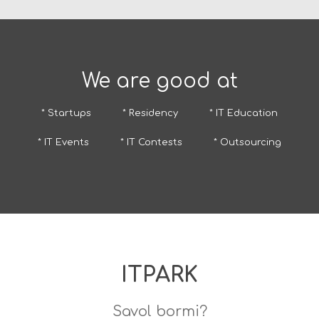
We are good at
* Startups
* Residency
* IT Education
* IT Events
* IT Contests
* Outsourcing
ITPARK
Savol bormi?