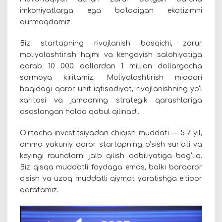
imkoniyatlarga ega bo‘ladigan ekotizimni
qurmoqdamiz.
Biz startapning rivojlanish bosqichi, zarur
moliyalashtirish hajmi va kengayish salohiyatiga
qarab 10 000 dollardan 1 million dollargacha
sarmoya kiritamiz. Moliyalashtirish miqdori
haqidagi qaror unit-iqtisodiyot, rivojlanishning yo‘l
xaritasi va jamoaning strategik qarashlariga
asoslangan holda qabul qilinadi.
O‘rtacha investitsiyadan chiqish muddati — 5–7 yil,
ammo yakuniy qaror startapning o‘sish sur’ati va
keyingi raundlarni jalb qilish qobiliyatiga bog‘liq.
Biz qisqa muddatli foydaga emas, balki barqaror
o‘sish va uzoq muddatli qiymat yaratishga e’tibor
qaratamiz.