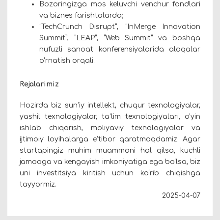
Bozoringizga mos keluvchi venchur fondlari
va biznes farishtalarda;
“TechCrunch Disrupt”, “InMerge Innovation
Summit”, “LEAP”, “Web Summit” va boshqa
nufuzli sanoat konferensiyalarida aloqalar
o‘rnatish orqali.
Rejalarimiz
Hozirda biz sun’iy intellekt, chuqur texnologiyalar,
yashil texnologiyalar, ta’lim texnologiyalari, o‘yin
ishlab chiqarish, moliyaviy texnologiyalar va
ijtimoiy loyihalarga e’tibor qaratmoqdamiz. Agar
startapingiz muhim muammoni hal qilsa, kuchli
jamoaga va kengayish imkoniyatiga ega bo‘lsa, biz
uni investitsiya kiritish uchun ko‘rib chiqishga
tayyormiz.
2025-04-07