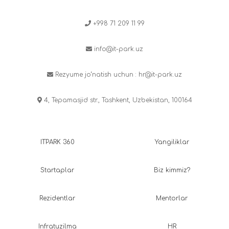
+998 71 209 11 99
info@it-park.uz
Rezyume jo‘natish uchun :
hr@it-park.uz
4, Tepamasjid str., Tashkent, Uzbekistan, 100164
ITPARK 360
Yangiliklar
Startaplar
Biz kimmiz?
Rezidentlar
Mentorlar
Infratuzilma
HR