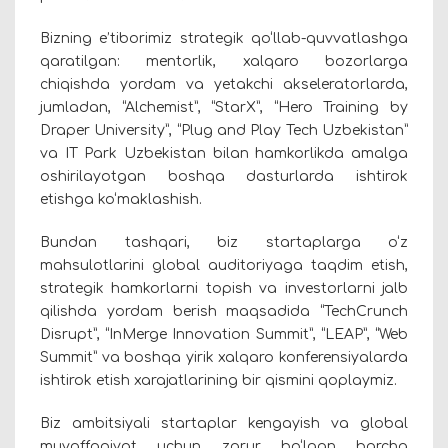
Bizning e’tiborimiz strategik qo‘llab-quvvatlashga
qaratilgan: mentorlik, xalqaro bozorlarga
chiqishda yordam va yetakchi akseleratorlarda,
jumladan, “Alchemist”, “StarX”, “Hero Training by
Draper University”, “Plug and Play Tech Uzbekistan”
va IT Park Uzbekistan bilan hamkorlikda amalga
oshirilayotgan boshqa dasturlarda ishtirok
etishga ko‘maklashish.
Bundan tashqari, biz startaplarga o‘z
mahsulotlarini global auditoriyaga taqdim etish,
strategik hamkorlarni topish va investorlarni jalb
qilishda yordam berish maqsadida “TechCrunch
Disrupt”, “InMerge Innovation Summit”, “LEAP”, “Web
Summit” va boshqa yirik xalqaro konferensiyalarda
ishtirok etish xarajatlarining bir qismini qoplaymiz.
Biz ambitsiyali startaplar kengayish va global
muvaffaqiyat uchun zarur bo‘lgan barcha