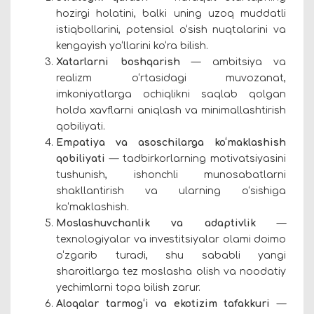
hozirgi holatini, balki uning uzoq muddatli
istiqbollarini, potensial o‘sish nuqtalarini va
kengayish yo‘llarini ko‘ra bilish.
Xatarlarni boshqarish
— ambitsiya va
realizm o‘rtasidagi muvozanat,
imkoniyatlarga ochiqlikni saqlab qolgan
holda xavflarni aniqlash va minimallashtirish
qobiliyati.
Empatiya va asoschilarga ko‘maklashish
qobiliyati
— tadbirkorlarning motivatsiyasini
tushunish, ishonchli munosabatlarni
shakllantirish va ularning o‘sishiga
ko‘maklashish.
Moslashuvchanlik va adaptivlik
—
texnologiyalar va investitsiyalar olami doimo
o‘zgarib turadi, shu sababli yangi
sharoitlarga tez moslasha olish va noodatiy
yechimlarni topa bilish zarur.
Aloqalar tarmog‘i va ekotizim tafakkuri
—