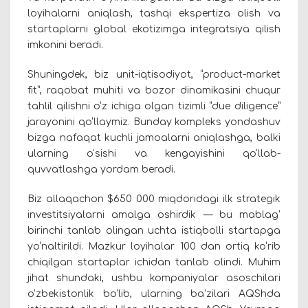
loyihalarni aniqlash, tashqi ekspertiza olish va
startaplarni global ekotizimga integratsiya qilish
imkonini beradi.
Shuningdek, biz unit-iqtisodiyot, “product-market
fit”, raqobat muhiti va bozor dinamikasini chuqur
tahlil qilishni o‘z ichiga olgan tizimli “due diligence”
jarayonini qo‘llaymiz. Bunday kompleks yondashuv
bizga nafaqat kuchli jamoalarni aniqlashga, balki
ularning o‘sishi va kengayishini qo‘llab-
quvvatlashga yordam beradi.
Biz allaqachon $650 000 miqdoridagi ilk strategik
investitsiyalarni amalga oshirdik — bu mablag‘
birinchi tanlab olingan uchta istiqbolli startapga
yo‘naltirildi. Mazkur loyihalar 100 dan ortiq ko‘rib
chiqilgan startaplar ichidan tanlab olindi. Muhim
jihat shundaki, ushbu kompaniyalar asoschilari
o‘zbekistonlik bo‘lib, ularning ba’zilari AQShda