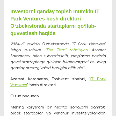
Investorni qanday topish mumkin IT
Park Ventures bosh direktori
O‘zbekistonda startaplarni qo‘llab-
quvvatlash haqida
2024-yil oxirida O‘zbekistonda “IT Park Ventures”
ishga tushirildi.
“The Tech” tahririyati
Azamat
Karamatov bilan suhbatlashib, jamg‘arma hozirda
qaysi startaplarga qiziqish bildirayotgani va uning
qanday strategiyalari borligini bilib oldi.
Azamat Karamatov, Toshkent shahri, “
IT Park
Ventures
” bosh direktori
O‘zim haqimda
Mening karyeram bir nechta sohalarni qamrab
oladi: startaplar va venchur investitsiyalaridan