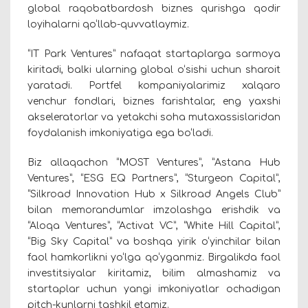
global raqobatbardosh biznes qurishga qodir
loyihalarni qo‘llab-quvvatlaymiz.
“IT Park Ventures” nafaqat startaplarga sarmoya
kiritadi, balki ularning global o‘sishi uchun sharoit
yaratadi. Portfel kompaniyalarimiz xalqaro
venchur fondlari, biznes farishtalar, eng yaxshi
akseleratorlar va yetakchi soha mutaxassislaridan
foydalanish imkoniyatiga ega bo‘ladi.
Biz allaqachon “MOST Ventures”, ”Astana Hub
Ventures”, “ESG EQ Partners”, “Sturgeon Capital”,
“Silkroad Innovation Hub x Silkroad Angels Club”
bilan memorandumlar imzolashga erishdik va
“Aloqa Ventures”, “Activat VC”, “White Hill Capital”,
“Big Sky Capital” va boshqa yirik o‘yinchilar bilan
faol hamkorlikni yo‘lga qo‘yganmiz. Birgalikda faol
investitsiyalar kiritamiz, bilim almashamiz va
startaplar uchun yangi imkoniyatlar ochadigan
pitch-kunlarni tashkil etamiz.