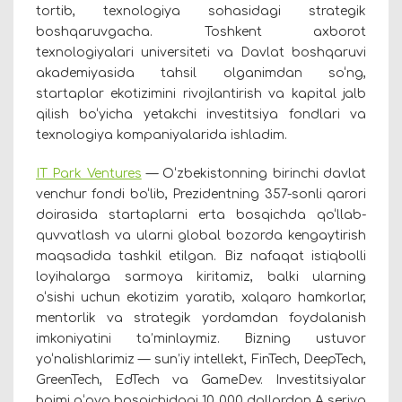
tortib, texnologiya sohasidagi strategik
boshqaruvgacha. Toshkent axborot
texnologiyalari universiteti va Davlat boshqaruvi
akademiyasida tahsil olganimdan so‘ng,
startaplar ekotizimini rivojlantirish va kapital jalb
qilish bo‘yicha yetakchi investitsiya fondlari va
texnologiya kompaniyalarida ishladim.
IT Park Ventures
— O‘zbekistonning birinchi davlat
venchur fondi bo‘lib, Prezidentning 357-sonli qarori
doirasida startaplarni erta bosqichda qo‘llab-
quvvatlash va ularni global bozorda kengaytirish
maqsadida tashkil etilgan. Biz nafaqat istiqbolli
loyihalarga sarmoya kiritamiz, balki ularning
o‘sishi uchun ekotizim yaratib, xalqaro hamkorlar,
mentorlik va strategik yordamdan foydalanish
imkoniyatini ta’minlaymiz. Bizning ustuvor
yo‘nalishlarimiz — sun’iy intellekt, FinTech, DeepTech,
GreenTech, EdTech va GameDev. Investitsiyalar
hajmi g‘oya bosqichidagi 10 000 dollardan A seriya