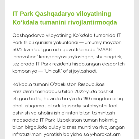
IT Park Qashqadaryo viloyatining
Koʻkdala tumanini rivojlantirmoqda
Qashqadaryo viloyatining Koʻkdala tumanida IT
Park filiali qurilishi yakunlandi — umumiy maydoni
5072 kv.m boʻlgan uch qavatli binoda “MAAB
Innovation” kompaniyasi joylashgan, shuningdek,
tez orada IT Park rezidenti hisoblangan eksportchi
kompaniya — “Unicall” ofisi joylashadi.
Koʻkdala tumani Oʻzbekiston Respublikasi
Prezidenti tashabbusi bilan 2022-yilda tashkil
etilgan boʻlib, hozirda bu yerda 180 mingdan ortiq
aholi istiqomat qiladi. Iqtisodiy salohiyatni faol
oshirish va aholini ish oʻrinlari bilan taʼminlash
maqsadida IT Park Uzbekistan tuman hokimligi
bilan birgalikda qulay biznes muhiti va rivojlangan
infratuzilmani yaratish boʻyicha saʼy-harakatlarni