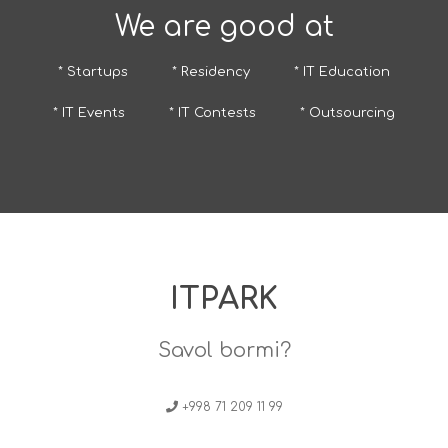
We are good at
* Startups
* Residency
* IT Education
* IT Events
* IT Contests
* Outsourcing
ITPARK
Savol bormi?
+998 71 209 11 99