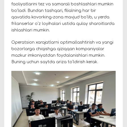
faoliyatlarini tez va samarali boshlashlari mumkin
boʻladi. Bundan tashqari, filialning har bir
qavatida kovorking-zona mavjud boʻlib, u yerda
frilanserlar oʻz loyihalari ustida qulay sharoitlarda
ishlashlari mumkin.
Operatsion xarajatlarni optimallashtirish va yangi
bozorlarga chiqishga qiziqqan kompaniyalar
mazkur imkoniyatdan foydalanishlari mumkin.
Buning uchun
saytda
ariza toʻldirish kerak.