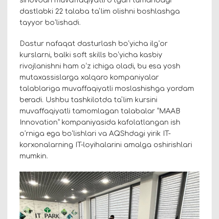
sinovdan muvaffaqiyatli oʻtgan tumandagi
dastlabki 22 talaba taʼlim olishni boshlashga
tayyor boʻlishadi.
Dastur nafaqat dasturlash boʻyicha ilgʻor
kurslarni, balki soft skills boʻyicha kasbiy
rivojlanishni ham oʻz ichiga oladi, bu esa yosh
mutaxassislarga xalqaro kompaniyalar
talablariga muvaffaqiyatli moslashishga yordam
beradi. Ushbu tashkilotda taʼlim kursini
muvaffaqiyatli tamomlagan talabalar “MAAB
Innovation” kompaniyasida kafolatlangan ish
oʻrniga ega boʻlishlari va AQShdagi yirik IT-
korxonalarning IT-loyihalarini amalga oshirishlari
mumkin.