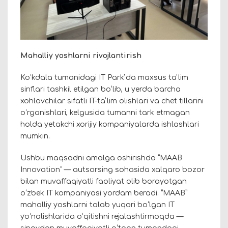
Mahalliy yoshlarni rivojlantirish
Koʻkdala tumanidagi IT Parkʼda maxsus taʼlim
sinflari tashkil etilgan boʻlib, u yerda barcha
xohlovchilar sifatli IT-taʼlim olishlari va chet tillarini
oʻrganishlari, kelgusida tumanni tark etmagan
holda yetakchi xorijiy kompaniyalarda ishlashlari
mumkin.
Ushbu maqsadni amalga oshirishda “MAAB
Innovation” — autsorsing sohasida xalqaro bozor
bilan muvaffaqiyatli faoliyat olib borayotgan
oʻzbek IT kompaniyasi yordam beradi. “MAAB”
mahalliy yoshlarni talab yuqori boʻlgan IT
yoʻnalishlarida oʻqitishni rejalashtirmoqda —