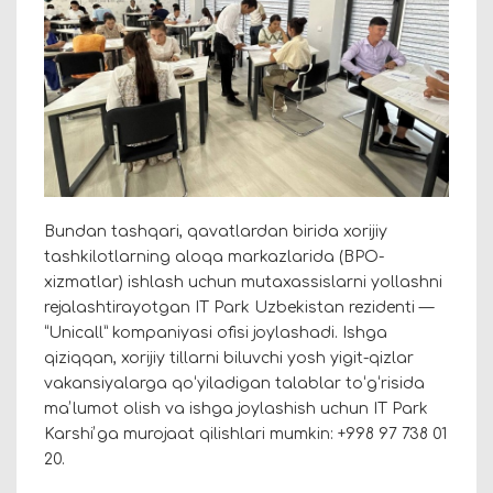
Bundan tashqari, qavatlardan birida xorijiy
tashkilotlarning aloqa markazlarida (BPO-
xizmatlar) ishlash uchun mutaxassislarni yollashni
rejalashtirayotgan IT Park Uzbekistan rezidenti —
“Unicall” kompaniyasi ofisi joylashadi. Ishga
qiziqqan, xorijiy tillarni biluvchi yosh yigit-qizlar
vakansiyalarga qoʻyiladigan talablar toʻgʻrisida
maʼlumot olish va ishga joylashish uchun IT Park
Karshiʼga murojaat qilishlari mumkin: +998 97 738 01
20.