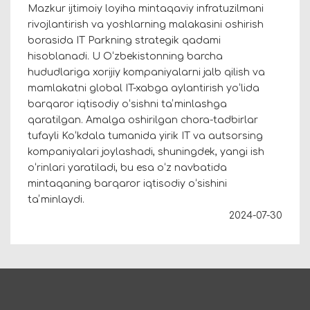
Mazkur ijtimoiy loyiha mintaqaviy infratuzilmani
rivojlantirish va yoshlarning malakasini oshirish
borasida IT Parkning strategik qadami
hisoblanadi. U Oʻzbekistonning barcha
hududlariga xorijiy kompaniyalarni jalb qilish va
mamlakatni global IT-xabga aylantirish yoʻlida
barqaror iqtisodiy oʻsishni taʼminlashga
qaratilgan. Amalga oshirilgan chora-tadbirlar
tufayli Koʻkdala tumanida yirik IT va autsorsing
kompaniyalari joylashadi, shuningdek, yangi ish
oʻrinlari yaratiladi, bu esa oʻz navbatida
mintaqaning barqaror iqtisodiy oʻsishini
taʼminlaydi.
2024-07-30