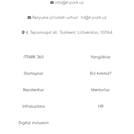
info@it-park.uz
Rezyume jo‘natish uchun :
hr@it-park.uz
4, Tepamasjid str., Tashkent, Uzbekistan, 100164
ITPARK 360
Yangiliklar
Startaplar
Biz kimmiz?
Rezidentlar
Mentorlar
Infratuzilma
HR
Digital inclusion