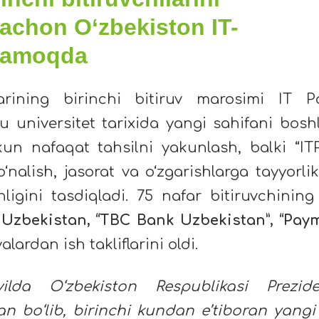
qachon O‘zbekiston IT-
hlamoqda
larining birinchi bitiruv marosimi IT P
u universitet tarixida yangi sahifani bosh
un nafaqat tahsilni yakunlash, balki “IT
‘nalish, jasorat va o‘zgarishlarga tayyorli
igini tasdiqladi. 75 nafar bitiruvchining
 Uzbekistan, “TBC Bank Uzbekistan”, “Paym
lardan ish takliflarini oldi.
yilda O‘zbekiston Respublikasi Prezide
an bo‘lib, birinchi kundan e’tiboran yangi 