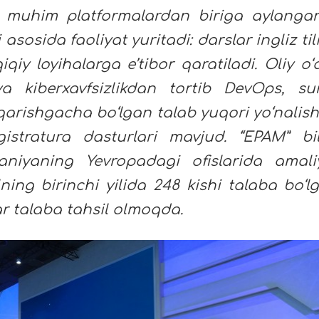
a muhim platformalardan biriga aylangan
 asosida faoliyat yuritadi: darslar ingliz til
iqiy loyihalarga e’tibor qaratiladi. Oliy o‘
va kiberxavfsizlikdan tortib DevOps, sun
shqarishgacha bo‘lgan talab yuqori yo‘nalish
istratura dasturlari mavjud. “EPAM” bi
aniyaning Yevropadagi ofislarida amali
ning birinchi yilida 248 kishi talaba bo‘l
ar talaba tahsil olmoqda.