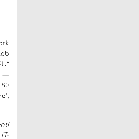
ark
lab
PU”
k —
 80
e”,
nti
IT-