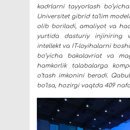
kadrlarni tayyorlash bo‘yich
Universitet gibrid ta’lim modeli
olib boriladi, amaliyot va haq
yurtida dasturiy injiniring 
intellekt va IT-loyihalarni bo
bo‘yicha bakalavriat va mag
hamkorlik talabalarga komp
o‘tash imkonini beradi. Qabul
bo‘lsa, hozirgi vaqtda 409 naf