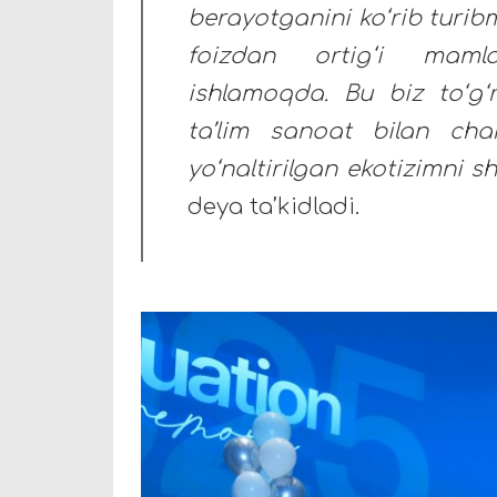
berayotganini ko‘rib turibmi
foizdan ortig‘i mamla
ishlamoqda. Bu biz to‘g‘
ta’lim sanoat bilan cha
yo‘naltirilgan ekotizimni s
deya ta’kidladi.