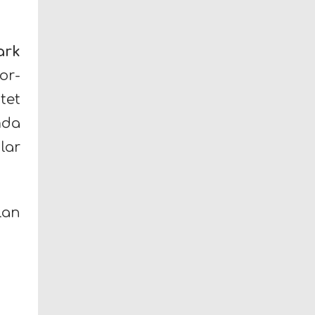
ark
or-
tet
mda
lar
lan