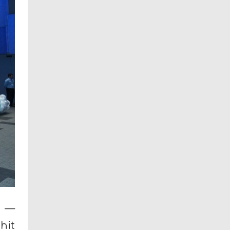
h —
hit