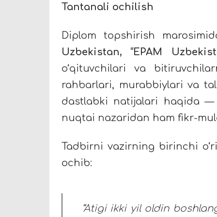
Tantanali ochilish
Diplom topshirish marosimi
Uzbekistan, “EPAM Uzbekis
o‘qituvchilari va bitiruvchila
rahbarlari, murabbiylari va ta
dastlabki natijalari haqida —
nuqtai nazaridan ham fikr-mul
Tadbirni vazirning birinchi o‘
ochib:
“Atigi ikki yil oldin bosh