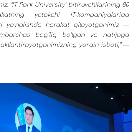
z. “IT Park University” bitiruvchilarining 80
katning yetakchi IT-kompaniyalarida
ri yo‘nalishda harakat qilayotganimiz —
mbarchas bog‘liq bo‘lgan va natijaga
hakllantirayotganimizning yorqin isboti,”
—