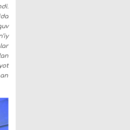
di.
ida
quv
’iy
lar
lan
yot
gan