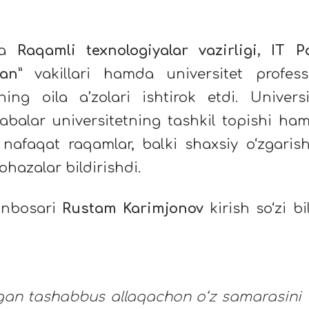
da
Raqamli texnologiyalar vazirligi, IT P
tan”
vakillari hamda universitet profess
rning oila a’zolari ishtirok etdi. Universi
labalar universitetning tashkil topishi ha
 nafaqat raqamlar, balki shaxsiy o‘zgarish
ohazalar bildirishdi.
rinbosari
Rustam Karimjonov
kirish so‘zi bi
langan tashabbus allaqachon o‘z samarasini