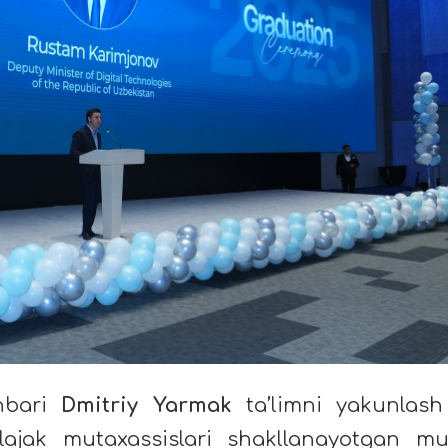
hbari
Dmitriy Yarmak
ta’limni yakunlas
ajak mutaxassislari shakllanayotgan mu