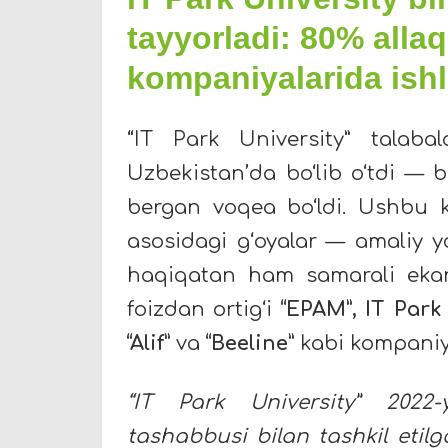
tayyorladi: 80% alla
kompaniyalarida is
“IT Park University” talaba
Uzbekistan’da bo‘lib o‘tdi — b
bergan voqea bo‘ldi. Ushbu k
asosidagi g‘oyalar — amaliy yo
haqiqatan ham samarali ekanl
foizdan ortig‘i
“EPAM”, IT Park
“Alif”
va
“Beeline”
kabi kompaniya
“IT Park University” 2022-
tashabbusi bilan tashkil etilg