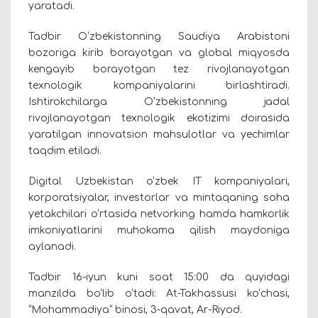
yaratadi.
Tadbir O‘zbekistonning Saudiya Arabistoni
bozoriga kirib borayotgan va global miqyosda
kengayib borayotgan tez rivojlanayotgan
texnologik kompaniyalarini birlashtiradi.
Ishtirokchilarga O‘zbekistonning jadal
rivojlanayotgan texnologik ekotizimi doirasida
yaratilgan innovatsion mahsulotlar va yechimlar
taqdim etiladi.
Digital Uzbekistan o‘zbek IT kompaniyalari,
korporatsiyalar, investorlar va mintaqaning soha
yetakchilari o‘rtasida netvorking hamda hamkorlik
imkoniyatlarini muhokama qilish maydoniga
aylanadi.
Tadbir 16-iyun kuni soat 15:00 da quyidagi
manzilda bo‘lib o‘tadi: At-Takhassusi ko‘chasi,
“Mohammadiya” binosi, 3-qavat, Ar-Riyod.