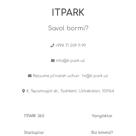
ITPARK
Savol bormi?
+998 71 209 11 99
info@it-park.uz
Rezyume jo‘natish uchun :
hr@it-park.uz
4, Tepamasjid str., Tashkent, Uzbekistan, 100164
ITPARK 360
Yangiliklar
Startaplar
Biz kimmiz?