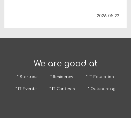
2026-05-22
We are good at
* Startups
* Residency
* IT Education
* IT Events
* IT Contests
* Outsourcing