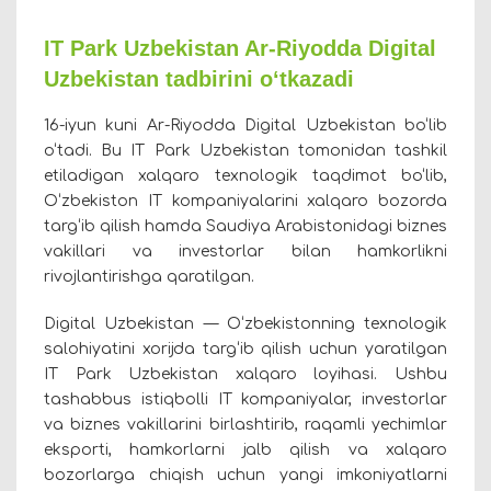
IT Park Uzbekistan Ar-Riyodda Digital
Uzbekistan tadbirini o‘tkazadi
16-iyun kuni Ar-Riyodda Digital Uzbekistan bo‘lib
o‘tadi. Bu IT Park Uzbekistan tomonidan tashkil
etiladigan xalqaro texnologik taqdimot bo‘lib,
O‘zbekiston IT kompaniyalarini xalqaro bozorda
targ‘ib qilish hamda Saudiya Arabistonidagi biznes
vakillari va investorlar bilan hamkorlikni
rivojlantirishga qaratilgan.
Digital Uzbekistan — O‘zbekistonning texnologik
salohiyatini xorijda targ‘ib qilish uchun yaratilgan
IT Park Uzbekistan xalqaro loyihasi. Ushbu
tashabbus istiqbolli IT kompaniyalar, investorlar
va biznes vakillarini birlashtirib, raqamli yechimlar
eksporti, hamkorlarni jalb qilish va xalqaro
bozorlarga chiqish uchun yangi imkoniyatlarni