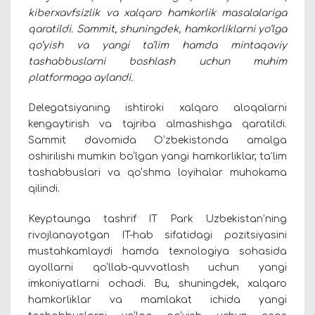
kiberxavfsizlik va xalqaro hamkorlik masalalariga
qaratildi. Sammit, shuningdek, hamkorliklarni yo‘lga
qo‘yish va yangi ta’lim hamda mintaqaviy
tashabbuslarni boshlash uchun muhim
platformaga aylandi.
Delegatsiyaning ishtiroki xalqaro aloqalarni
kengaytirish va tajriba almashishga qaratildi.
Sammit davomida O‘zbekistonda amalga
oshirilishi mumkin bo‘lgan yangi hamkorliklar, ta’lim
tashabbuslari va qo‘shma loyihalar muhokama
qilindi.
Keyptaunga tashrif IT Park Uzbekistan’ning
rivojlanayotgan IT-hab sifatidagi pozitsiyasini
mustahkamlaydi hamda texnologiya sohasida
ayollarni qo‘llab-quvvatlash uchun yangi
imkoniyatlarni ochadi. Bu, shuningdek, xalqaro
hamkorliklar va mamlakat ichida yangi