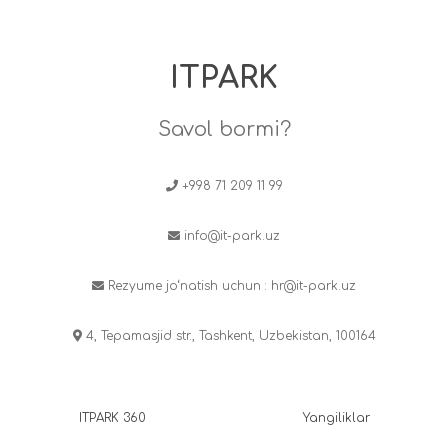
ITPARK
Savol bormi?
+998 71 209 11 99
info@it-park.uz
Rezyume jo‘natish uchun :
hr@it-park.uz
4, Tepamasjid str., Tashkent, Uzbekistan, 100164
ITPARK 360
Yangiliklar