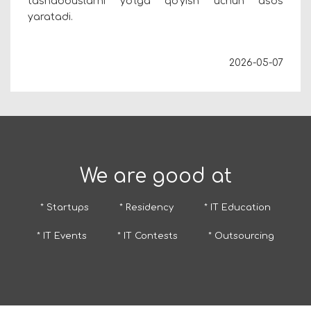
tashabbuslarni yo‘lga qo‘yish uchun asos
yaratadi.
2026-05-07
We are good at
* Startups
* Residency
* IT Education
* IT Events
* IT Contests
* Outsourcing