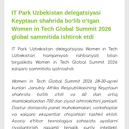
IT Park Uzbekistan delegatsiyasi
Keyptaun shahrida bo‘lib o‘tgan
Women in Tech Global Summit 2026
global sammitida ishtirok etdi
IT Park Uzbekistan delegatsiyasi Women in Tech
Uzbekistan hamjamiyati rahbariyati bilan
birgalikda Women in Tech Global Summit 2026
xalqaro sammitida qatnashdi.
Women in Tech Global Summit 2026 28–30-aprel
kunlari Janubiy Afrika Respublikasining Keyptaun
shahrida bo‘lib o‘tdi va 60 dan ortiq
mamlakatlardan 700 dan ziyod ishtirokchini jamladi.
Dastur doirasida panel muhokamalari, vorkshoplar
va xalqaro ekspertlar chiqishlari tashkil etildi.
Asosiy e’tibor texnologiya sohasida ayollarni
rivojlantirish, raqamli tenglik, sun’iy intellekt,