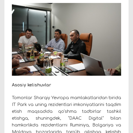
Asosiy kelishuvlar
Tomonlar Sharqiy Yevropa mamlakatlaridan birida
IT Park va uning rezidentlari imkoniyatlarini taqdim
etish maqsadida qo‘shma tadbirlar tashkil
etishga, shuningdek, “DAAC Digital” bilan
hamkorlikda rezidentlarni Ruminiya, Bolgariya va
Moldova bozorlarida targ‘ib qilishga kelishib