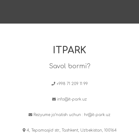
ITPARK
Savol bormi?
+998 71 209 11 99
info@it-park.uz
Rezyume jo‘natish uchun :
hr@it-park.uz
4, Tepamasjid str., Tashkent, Uzbekistan, 100164