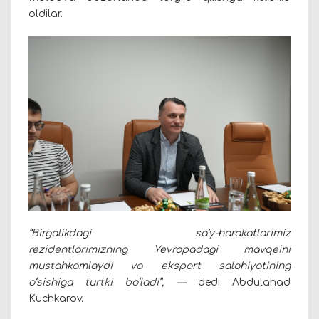
oldilar.
“Birgalikdagi sa’y-harakatlarimiz
rezidentlarimizning Yevropadagi mavqeini
mustahkamlaydi va eksport salohiyatining
o‘sishiga turtki bo‘ladi”, —
dedi Abdulahad
Kuchkarov.