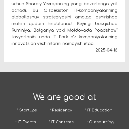
uchun Sharqiy Yevropaning yangi bozorlariga yo‘l
ochadi. Bu O‘zbekiston IT-kompaniyalarining
globallashuv strategiyasini amalga oshirishda
muhim qadam hisoblanadi. Keyingi bosqichda
Ruminiya, Bolgariya yoki Moldovada “roadshow”
tayyorlanib, unda IT Park o‘z kompaniyalarining
innovatsion yechimlarini namoyish etadi.
2025-04-16
We are good at
* Startups
* Residency
* IT Education
* IT Events
* IT Contests
* Outsourcing