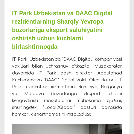
IT Park Uzbekistan va DAAC Digital
rezidentlarning Sharqiy Yevropa
bozorlariga eksport salohiyatini
oshirish uchun kuchlarni
birlashtirmoqda
IT Park Uzbekistan’da “DAAC Digital” kompaniyasi
vakillari bilan uchrashuv o‘tkazildi. Muzokaralar
davomida IT Park bosh direktori Abdulahad
Kuchkarov va “DAAC” Digital vakili Oleg Rotaru IT
Park rezidentlari xizmatlarini Ruminiya, Bolgariya
va Moldova bozorlariga eksport qilishni
kengaytirish masalalarini muhokama qildilar,
shuningdek, “Local2Global” dasturi doirasida
hamkorlik shartnomasini imzoladilar.