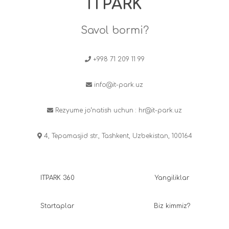
ITPARK
Savol bormi?
+998 71 209 11 99
info@it-park.uz
Rezyume jo‘natish uchun :
hr@it-park.uz
4, Tepamasjid str., Tashkent, Uzbekistan, 100164
ITPARK 360
Yangiliklar
Startaplar
Biz kimmiz?