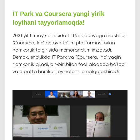
IT Park va Coursera yangi yirik
loyihani tayyorlamoqda!
2021-yil 11-may sanasida IT Park dunyoga mashhur
“Coursera, Inc” onlayn taʼlim platformasi bilan
hamkorlik toʻgʻrisida memorandum imzoladi.
Demak, endilikda IT Park va “Coursera, Inc” yaqin
hamkorlik qiladi, bir-biri bilan faol aloqada boʻladi
va albatta hamkor loyihalarni amalga oshiradi.