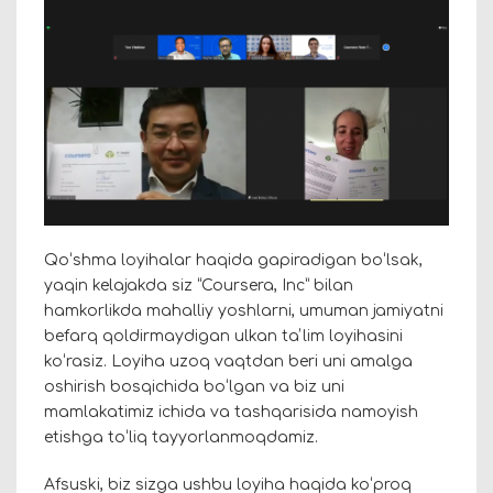
Qoʻshma loyihalar haqida gapiradigan boʻlsak,
yaqin kelajakda siz “Coursera, Inc” bilan
hamkorlikda mahalliy yoshlarni, umuman jamiyatni
befarq qoldirmaydigan ulkan taʼlim loyihasini
koʻrasiz. Loyiha uzoq vaqtdan beri uni amalga
oshirish bosqichida boʻlgan va biz uni
mamlakatimiz ichida va tashqarisida namoyish
etishga toʻliq tayyorlanmoqdamiz.
Afsuski, biz sizga ushbu loyiha haqida koʻproq