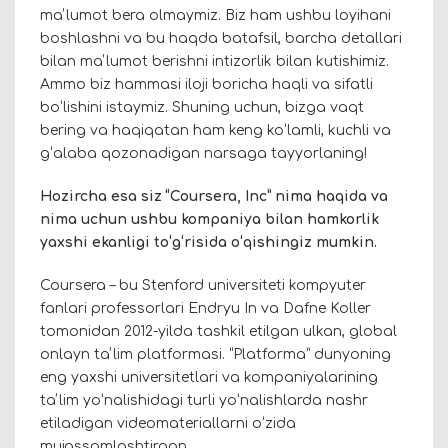
maʼlumot bera olmaymiz. Biz ham ushbu loyihani
boshlashni va bu haqda batafsil, barcha detallari
bilan maʼlumot berishni intizorlik bilan kutishimiz.
Ammo biz hammasi iloji boricha haqli va sifatli
boʻlishini istaymiz. Shuning uchun, bizga vaqt
bering va haqiqatan ham keng koʻlamli, kuchli va
gʻalaba qozonadigan narsaga tayyorlaning!
Hozircha esa siz “Coursera, Inc” nima haqida va
nima uchun ushbu kompaniya bilan hamkorlik
yaxshi ekanligi toʻgʻrisida oʻqishingiz mumkin.
Coursera – bu Stenford universiteti kompyuter
fanlari professorlari Endryu In va Dafne Koller
tomonidan 2012-yilda tashkil etilgan ulkan, global
onlayn taʼlim platformasi. “Platforma” dunyoning
eng yaxshi universitetlari va kompaniyalarining
taʼlim yoʻnalishidagi turli yoʻnalishlarda nashr
etiladigan videomateriallarni oʻzida
mujassamlashtirgan.