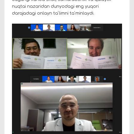
nuqtai nazaridan dunyodagi eng yuqori
darajadagi onlayn taʼlimni taʼminlaydi.