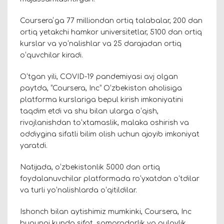
Courseraʼga 77 milliondan ortiq talabalar, 200 dan
ortiq yetakchi hamkor universitetlar, 5100 dan ortiq
kurslar va yoʻnalishlar va 25 darajadan ortiq
oʻquvchilar kiradi.
Oʻtgan yili, COVID-19 pandemiyasi avj olgan
paytda, “Coursera, Inc” Oʻzbekiston aholisiga
platforma kurslariga bepul kirish imkoniyatini
taqdim etdi va shu bilan ularga oʻqish,
rivojlanishdan toʻxtamaslik, malaka oshirish va
oddiygina sifatli bilim olish uchun ajoyib imkoniyat
yaratdi.
Natijada, oʻzbekistonlik 5000 dan ortiq
foydalanuvchilar platformada roʻyxatdan oʻtdilar
va turli yoʻnalishlarda oʻqitildilar.
Ishonch bilan aytishimiz mumkinki, Coursera, Inc
bugungi kunda sifat, samaradorlik va qulaylik