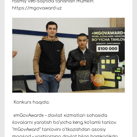
rasmiy veb-saytida tanishish mumkin:
https://mgovaward.uz
Konkurs haqida:
«mGovAward» – davlat xizmatlari sohasida
ilovalarni yaratish bo‘yicha keng ko‘lamli tanlov.
“mGovAward” tanlovini o‘tkazishdan asosiy
maqsad – yoshlarning davlat bilan hamkorlikda