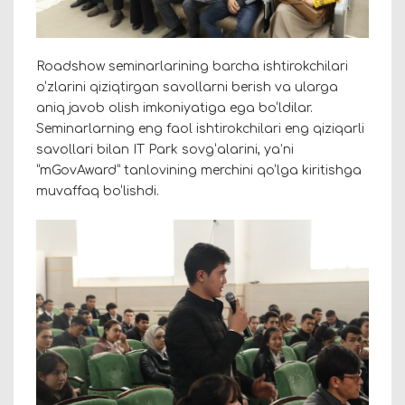
Roadshow seminarlarining barcha ishtirokchilari
o‘zlarini qiziqtirgan savollarni berish va ularga
aniq javob olish imkoniyatiga ega bo‘ldilar.
Seminarlarning eng faol ishtirokchilari eng qiziqarli
savollari bilan IT Park sovg‘alarini, ya’ni
“mGovAward” tanlovining merchini qo‘lga kiritishga
muvaffaq bo‘lishdi.