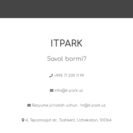
ITPARK
Savol bormi?
+998 71 209 11 99
info@it-park.uz
Rezyume jo‘natish uchun :
hr@it-park.uz
4, Tepamasjid str., Tashkent, Uzbekistan, 100164