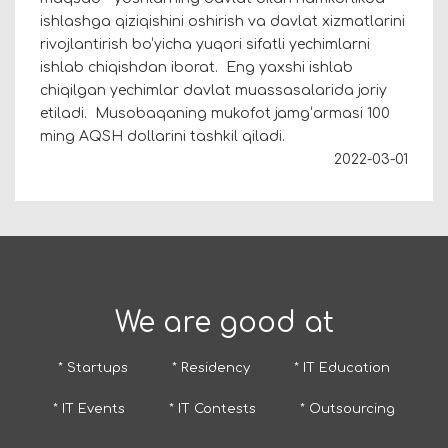
ishlashga qiziqishini oshirish va davlat xizmatlarini
rivojlantirish bo‘yicha yuqori sifatli yechimlarni
ishlab chiqishdan iborat. Eng yaxshi ishlab
chiqilgan yechimlar davlat muassasalarida joriy
etiladi. Musobaqaning mukofot jamgʻarmasi 100
ming AQSH dollarini tashkil qiladi.
2022-03-01
We are good at
* Startups
* Residency
* IT Education
* IT Events
* IT Contests
* Outsourcing