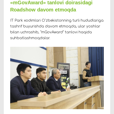
«mGovAward» tanlovi doirasidagi
Roadshow davom etmoqda
IT Park xodimlari O‘zbekistonning turli hududlariga
tashrif buyurishda davom etmoqda, ular yoshlar
bilan uchrashib, “mGovAward” tanlovi haqida
suhbatlashmoqdalar.