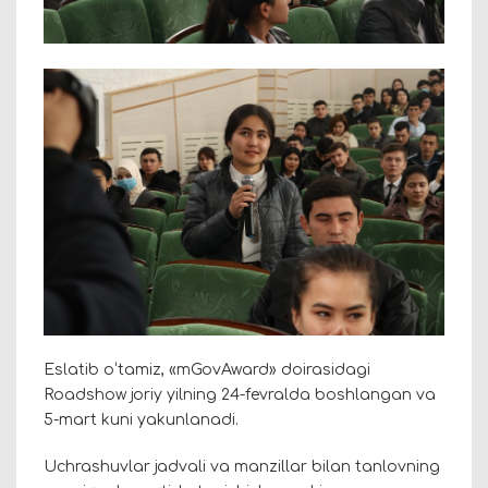
Eslatib oʻtamiz, «mGovAward» doirasidagi
Roadshow joriy yilning 24-fevralda boshlangan va
5-mart kuni yakunlanadi.
Uchrashuvlar jadvali va manzillar bilan tanlovning