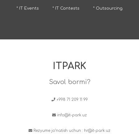
* IT Events
* IT Contests
* Outsourcing
ITPARK
Savol bormi?
+998 71 209 11 99
info@it-park.uz
Rezyume jo‘natish uchun :
hr@it-park.uz