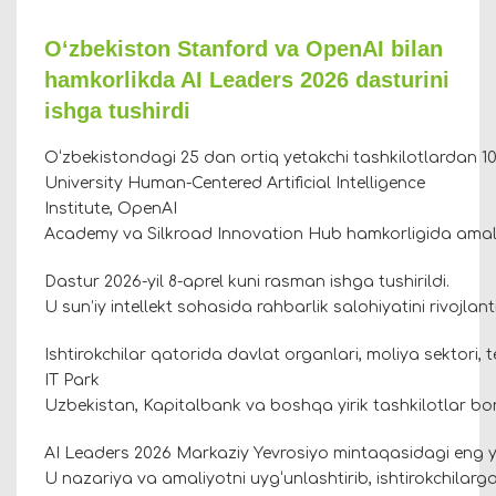
O‘zbekiston Stanford va OpenAI bilan
hamkorlikda AI Leaders 2026 dasturini
ishga tushirdi
O‘zbekistondagi 25 dan ortiq yetakchi tashkilotlardan 10
University Human-Centered Artificial Intelligence
Institute, OpenAI
Academy va Silkroad Innovation Hub hamkorligida ama
Dastur 2026-yil 8-aprel kuni rasman ishga tushirildi.
U sun’iy intellekt sohasida rahbarlik salohiyatini rivojla
Ishtirokchilar qatorida davlat organlari, moliya sektori,
IT Park
Uzbekistan, Kapitalbank va boshqa yirik tashkilotlar bo
AI Leaders 2026 Markaziy Yevrosiyo mintaqasidagi eng yir
U nazariya va amaliyotni uyg‘unlashtirib, ishtirokchilarga