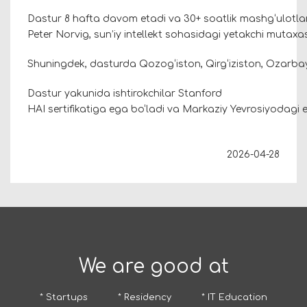
Dastur 8 hafta davom etadi va 30+ soatlik mashg‘ulotlarni
Peter Norvig, sun’iy intellekt sohasidagi yetakchi mutaxas
Shuningdek, dasturda Qozog‘iston, Qirg‘iziston, Ozarba
Dastur yakunida ishtirokchilar Stanford
HAI sertifikatiga ega bo‘ladi va Markaziy Yevrosiyodagi e
2026-04-28
We are good at
* Startups
* Residency
* IT Education