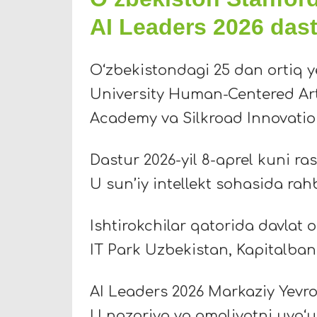
AI Leaders 2026 dast
O‘zbekistondagi 25 dan ortiq ye
University Human-Centered Artif
Academy va Silkroad Innovati
Dastur 2026-yil 8-aprel kuni ra
U sun’iy intellekt sohasida rah
Ishtirokchilar qatorida davlat 
IT Park Uzbekistan, Kapitalbank
AI Leaders 2026 Markaziy Yevro
U nazariya va amaliyotni uyg‘un