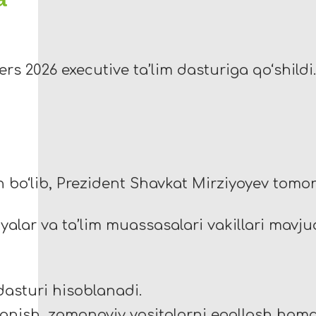
rs 2026 executive ta’lim dasturiga qo‘shildi
an bo‘lib, Prezident Shavkat Mirziyoyev tomon
iyalar va ta’lim muassasalari vakillari mavj
dasturi hisoblanadi.
rganish, zamonaviy vositalarni egallash hamda