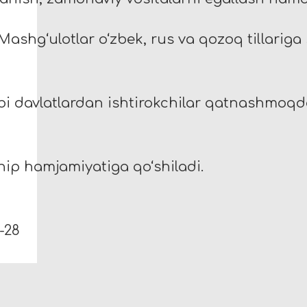
Mashg‘ulotlar o‘zbek, rus va qozoq tillariga
bi davlatlardan ishtirokchilar qatnashmoqd
ship hamjamiyatiga qo‘shiladi.
-28