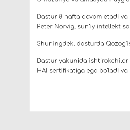
Dastur 8 hafta davom etadi va 3
Peter Norvig, sun’iy intellekt 
Shuningdek, dasturda Qozog‘ist
Dastur yakunida ishtirokchilar
HAI sertifikatiga ega bo‘ladi v