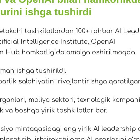
urini ishga tushirdi
takchi tashkilotlardan 100+ rahbar AI Leade
icial Intelligence Institute, OpenAI
on Hub hamkorligida amalga oshirilmoqda.
sman ishga tushirildi.
barlik salohiyatini rivojlantirishga qaratilg
organlari, moliya sektori, texnologik kompan
 va boshqa yirik tashkilotlar bor.
siyo mintaqasidagi eng yirik AI leadership 
lashtirib, ishtirokchilarga AI asoslarini o‘