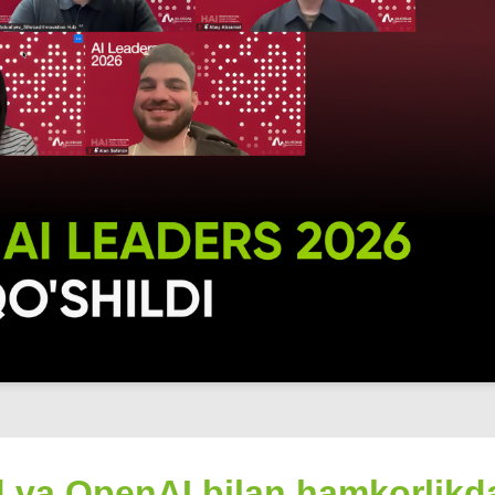
d va OpenAI bilan hamkorlikd