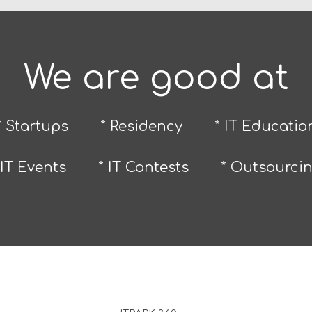
We are good at
* Startups
* Residency
* IT Educatio
 IT Events
* IT Contests
* Outsourci