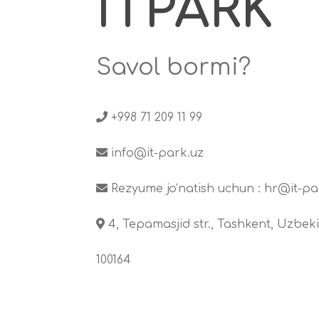
ITPARK
Savol bormi?
+998 71 209 11 99
info@it-park.uz
Rezyume jo‘natish uchun :
hr@it-pa
4, Tepamasjid str., Tashkent, Uzbeki
100164