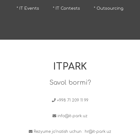
* IT Events
* IT Contests
* Outsourcing
ITPARK
Savol bormi?
+998 71 209 11 99
info@it-park.uz
Rezyume jo‘natish uchun :
hr@it-park.uz