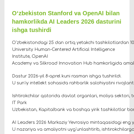
O‘zbekiston Stanford va OpenAI bilan
hamkorlikda AI Leaders 2026 dasturini
ishga tushirdi
O‘zbekistondagi 25 dan ortiq yetakchi tashkilotlardan 10
University Human-Centered Artificial Intelligence
Institute, OpenAI
Academy va Silkroad Innovation Hub hamkorligida ama
Dastur 2026-yil 8-aprel kuni rasman ishga tushirildi.
U sun’iy intellekt sohasida rahbarlik salohiyatini rivojla
Ishtirokchilar qatorida davlat organlari, moliya sektori,
IT Park
Uzbekistan, Kapitalbank va boshqa yirik tashkilotlar bo
AI Leaders 2026 Markaziy Yevrosiyo mintaqasidagi eng yir
U nazariya va amaliyotni uyg‘unlashtirib, ishtirokchilarga