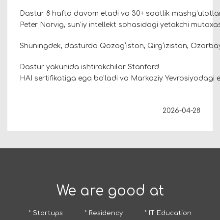
Dastur 8 hafta davom etadi va 30+ soatlik mashg‘ulotlarni
Peter Norvig, sun’iy intellekt sohasidagi yetakchi mutaxas
Shuningdek, dasturda Qozog‘iston, Qirg‘iziston, Ozarba
Dastur yakunida ishtirokchilar Stanford
HAI sertifikatiga ega bo‘ladi va Markaziy Yevrosiyodagi e
2026-04-28
We are good at
* Startups
* Residency
* IT Education